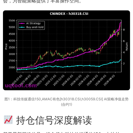
会，为智能策略提供了丰富操作空间。
图1：科技传媒通信150,AMAC有色[h30318.CSI,h30059.CSI] AI策略净值走势
(合约1)
持仓信号深度解读