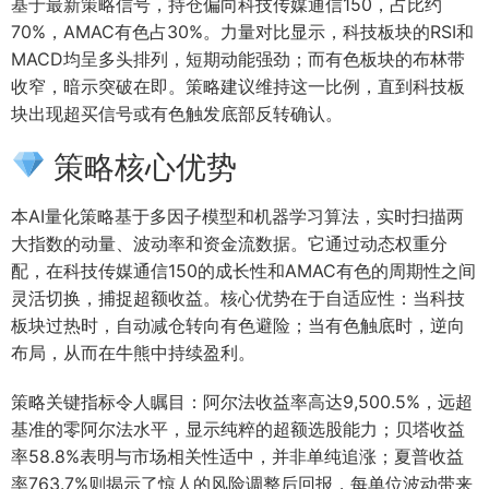
基于最新策略信号，持仓偏向科技传媒通信150，占比约
70%，AMAC有色占30%。力量对比显示，科技板块的RSI和
MACD均呈多头排列，短期动能强劲；而有色板块的布林带
收窄，暗示突破在即。策略建议维持这一比例，直到科技板
块出现超买信号或有色触发底部反转确认。
策略核心优势
本AI量化策略基于多因子模型和机器学习算法，实时扫描两
大指数的动量、波动率和资金流数据。它通过动态权重分
配，在科技传媒通信150的成长性和AMAC有色的周期性之间
灵活切换，捕捉超额收益。核心优势在于自适应性：当科技
板块过热时，自动减仓转向有色避险；当有色触底时，逆向
布局，从而在牛熊中持续盈利。
策略关键指标令人瞩目：阿尔法收益率高达9,500.5%，远超
基准的零阿尔法水平，显示纯粹的超额选股能力；贝塔收益
率58.8%表明与市场相关性适中，并非单纯追涨；夏普收益
率763.7%则揭示了惊人的风险调整后回报，每单位波动带来