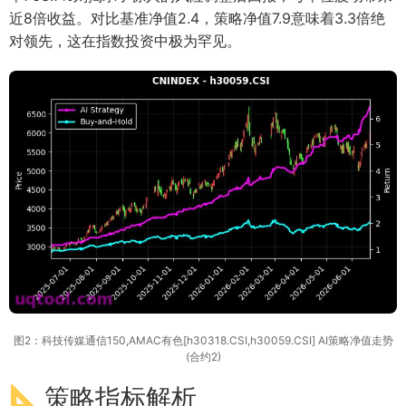
近8倍收益。对比基准净值2.4，策略净值7.9意味着3.3倍绝
对领先，这在指数投资中极为罕见。
图2：科技传媒通信150,AMAC有色[h30318.CSI,h30059.CSI] AI策略净值走势
(合约2)
策略指标解析