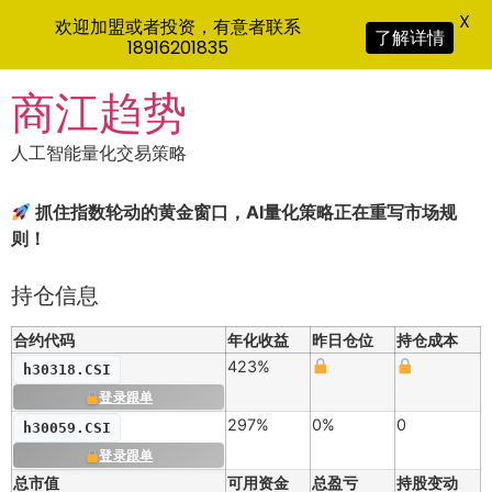
X
欢迎加盟或者投资，有意者联系
了解详情
18916201835
Skip
商江趋势
to
content
人工智能量化交易策略
抓住指数轮动的黄金窗口，AI量化策略正在重写市场规
则！
持仓信息
合约代码
年化收益
昨日仓位
持仓成本
423%
h30318.CSI
登录跟单
297%
0%
0
h30059.CSI
登录跟单
总市值
可用资金
总盈亏
持股变动