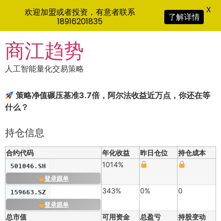
X
欢迎加盟或者投资，有意者联系
了解详情
18916201835
Skip
商江趋势
to
content
人工智能量化交易策略
策略净值碾压基准3.7倍，阿尔法收益近万点，你还在等
什么？
持仓信息
合约代码
年化收益
昨日仓位
持仓成本
1014%
501046.SH
登录跟单
343%
0%
0
159663.SZ
登录跟单
总市值
可用资金
总盈亏
持股变动