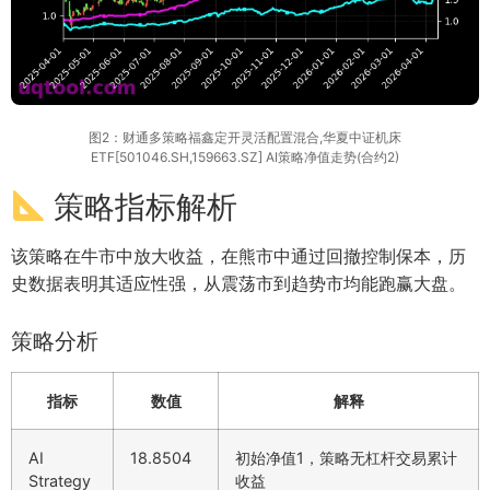
图2：财通多策略福鑫定开灵活配置混合,华夏中证机床
ETF[501046.SH,159663.SZ] AI策略净值走势(合约2)
策略指标解析
该策略在牛市中放大收益，在熊市中通过回撤控制保本，历
史数据表明其适应性强，从震荡市到趋势市均能跑赢大盘。
策略分析
指标
数值
解释
AI
18.8504
初始净值1，策略无杠杆交易累计
Strategy
收益