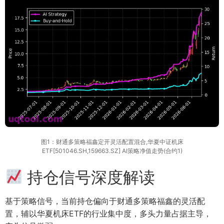
图1：财通多策略福鑫定开灵活配置混合,华夏中证机床
ETF[501046.SH,159663.SZ] AI策略净值走势(合约1)
持仓信号深度解读
基于策略信号，当前持仓偏向于财通多策略福鑫的灵活配
置，辅以华夏机床ETF的行业集中度，多头力量占据主导，