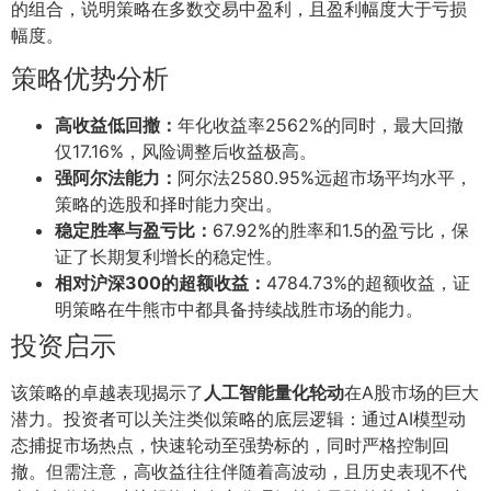
的组合，说明策略在多数交易中盈利，且盈利幅度大于亏损
幅度。
策略优势分析
高收益低回撤：
年化收益率2562%的同时，最大回撤
仅17.16%，风险调整后收益极高。
强阿尔法能力：
阿尔法2580.95%远超市场平均水平，
策略的选股和择时能力突出。
稳定胜率与盈亏比：
67.92%的胜率和1.5的盈亏比，保
证了长期复利增长的稳定性。
相对沪深300的超额收益：
4784.73%的超额收益，证
明策略在牛熊市中都具备持续战胜市场的能力。
投资启示
该策略的卓越表现揭示了
人工智能量化轮动
在A股市场的巨大
潜力。投资者可以关注类似策略的底层逻辑：通过AI模型动
态捕捉市场热点，快速轮动至强势标的，同时严格控制回
撤。但需注意，高收益往往伴随着高波动，且历史表现不代