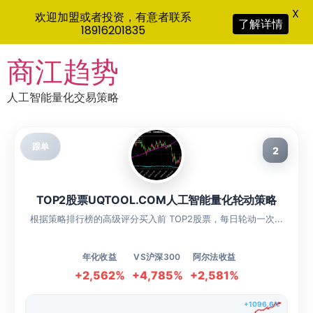
X
欢迎加盟或者投资，有意者联系
了解详情
18916201835
Skip
商江趋势
to
content
人工智能量化交易策略
跟单
2
TOP2股票UQTOOL.COM人工智能量化轮动策略
根据策略排行榜的高级评分买入前 TOP2股票，每日轮动一次...
年化收益
VS沪深300
阿尔法收益
+2,562%
+4,785%
+2,581%
+1096.6%