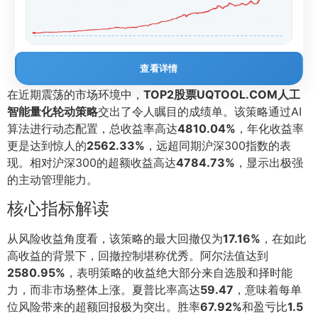
查看详情
在近期震荡的市场环境中，
TOP2股票UQTOOL.COM人工
智能量化轮动策略
交出了令人瞩目的成绩单。该策略通过AI
算法进行动态配置，总收益率高达
4810.04%
，年化收益率
更是达到惊人的
2562.33%
，远超同期沪深300指数的表
现。相对沪深300的超额收益高达
4784.73%
，显示出极强
的主动管理能力。
核心指标解读
从风险收益角度看，该策略的最大回撤仅为
17.16%
，在如此
高收益的背景下，回撤控制堪称优秀。阿尔法值达到
2580.95%
，表明策略的收益绝大部分来自选股和择时能
力，而非市场整体上涨。夏普比率高达
59.47
，意味着每单
位风险带来的超额回报极为突出。胜率
67.92%
和盈亏比
1.5