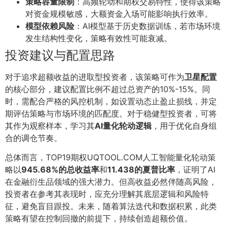
策略容量限制
：高频轮动和期权交易特性，使得该策略
对资金规模敏感，大额资金入场可能影响执行效率。
模型依赖风险
：AI模型基于历史数据训练，若市场环境
发生结构性变化，策略有效性可能衰减。
投资建议与配置思路
对于追求超额收益的进取型投资者，该策略可作为
卫星配置
的核心部分，建议配置比例不超过总资产的10%-15%。同
时，需配合严格的风控机制，如设置动态止盈止损线，并定
期评估策略与市场环境的匹配度。对于稳健型投资者，可将
其作为观察样本，学习其
AI量化轮动逻辑
，用于优化自身组
合的调仓节奏。
总体而言，TOP19期权UQTOOL.COM人工智能量化轮动策
略以
945.68%的总收益率
和
11.438的夏普比率
，证明了AI
在金融衍生品领域的强大潜力。但高收益必然伴随高风险，
投资者在参考其表现时，应充分理解其底层逻辑和风险特
征，避免盲目跟投。未来，随着算法迭代和数据积累，此类
策略有望在控制回撤的前提下，持续创造超额价值。