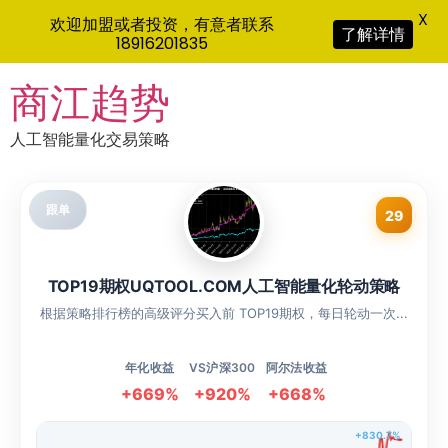
X
欢迎加盟或者投资，有意者联系
了解详情
18916201835
Skip
商江趋势
to
content
人工智能量化交易策略
跟单
29
TOP19期权UQTOOL.COM人工智能量化轮动策略
根据策略排行榜的高级评分买入前 TOP19期权，每日轮动一次...
年化收益
VS沪深300
阿尔法收益
+669%
+920%
+668%
+830.7%