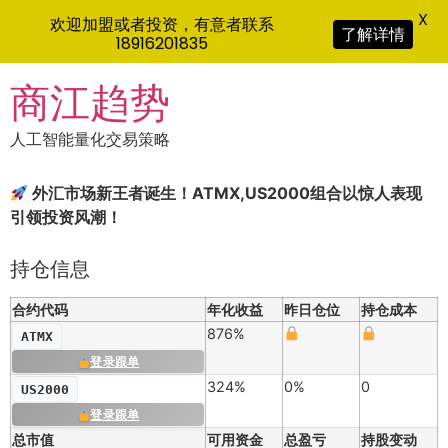
X
欢迎加盟或者投资，有意者联系
了解详情
18916201835
Skip
商江趋势
to
content
人工智能量化交易策略
外汇市场新王者诞生！ATMX,US2000组合以惊人表现
引领投资风潮！
持仓信息
合约代码
年化收益
昨日仓位
持仓成本
876%
ATMX
登录跟单
324%
0%
0
US2000
登录跟单
总市值
可用资金
总盈亏
持股变动