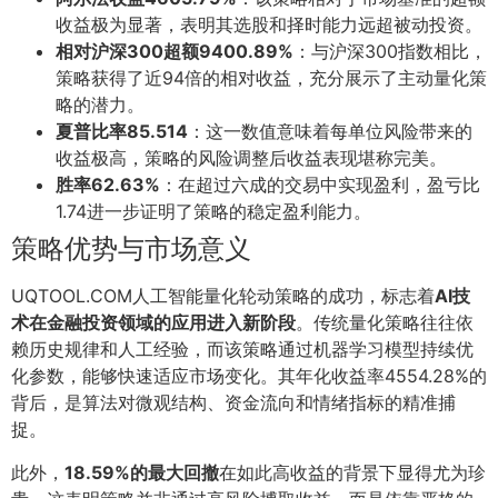
收益极为显著，表明其选股和择时能力远超被动投资。
相对沪深300超额9400.89%
：与沪深300指数相比，
策略获得了近94倍的相对收益，充分展示了主动量化策
略的潜力。
夏普比率85.514
：这一数值意味着每单位风险带来的
收益极高，策略的风险调整后收益表现堪称完美。
胜率62.63%
：在超过六成的交易中实现盈利，盈亏比
1.74进一步证明了策略的稳定盈利能力。
策略优势与市场意义
UQTOOL.COM人工智能量化轮动策略的成功，标志着
AI技
术在金融投资领域的应用进入新阶段
。传统量化策略往往依
赖历史规律和人工经验，而该策略通过机器学习模型持续优
化参数，能够快速适应市场变化。其年化收益率4554.28%的
背后，是算法对微观结构、资金流向和情绪指标的精准捕
捉。
此外，
18.59%的最大回撤
在如此高收益的背景下显得尤为珍