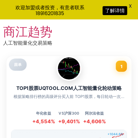
X
欢迎加盟或者投资，有意者联系
了解详情
18916201835
Skip
商江趋势
to
content
人工智能量化交易策略
跟单
1
TOP1股票UQTOOL.COM人工智能量化轮动策略
根据策略排行榜的高级评分买入前 TOP1股票，每日轮动一次...
年化收益
VS沪深300
阿尔法收益
+4,554%
+9,401%
+4,606%
+1044.6%