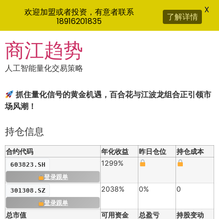
X
欢迎加盟或者投资，有意者联系
了解详情
18916201835
Skip
商江趋势
to
content
人工智能量化交易策略
抓住量化信号的黄金机遇，百合花与江波龙组合正引领市
场风潮！
持仓信息
合约代码
年化收益
昨日仓位
持仓成本
1299%
603823.SH
登录跟单
2038%
0%
0
301308.SZ
登录跟单
总市值
可用资金
总盈亏
持股变动