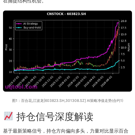
在捕捉结构性机会。
图1：百合花,江波龙[603823.SH,301308.SZ] AI策略净值走势(合约1)
持仓信号深度解读
基于最新策略信号，持仓方向偏向多头，力量对比显示百合