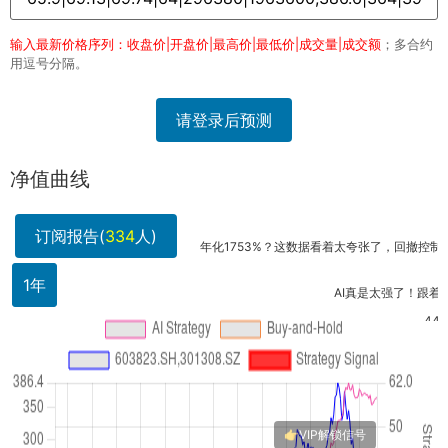
输入最新价格序列：收盘价|开盘价|最高价|最低价|成交量|成交额
；多合约
用逗号分隔。
请登录后预测
净值曲线
订阅报告(
334
人)
年化1753%？这数据看着太夸张了，回撤控制怎么样.
1年
AI真是太强了！跟着策略走
44.2