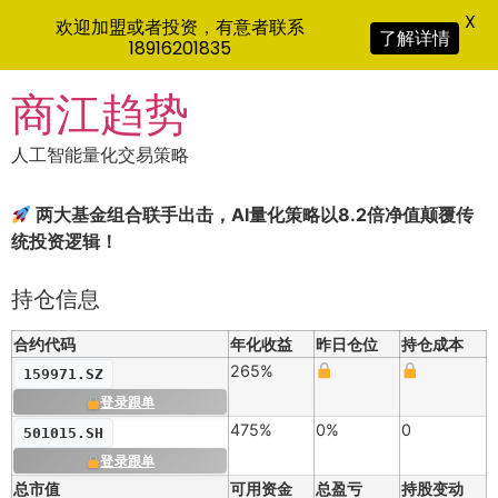
X
欢迎加盟或者投资，有意者联系
了解详情
18916201835
Skip
商江趋势
to
content
人工智能量化交易策略
两大基金组合联手出击，AI量化策略以8.2倍净值颠覆传
统投资逻辑！
持仓信息
合约代码
年化收益
昨日仓位
持仓成本
265%
159971.SZ
登录跟单
475%
0%
0
501015.SH
登录跟单
总市值
可用资金
总盈亏
持股变动