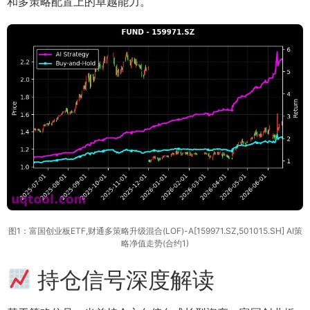
和多策略配置上的卓越能力。
图1：富国创业板ETF,财通多策略升级混合(LOF)-A[159971.SZ,501015.SH] AI策
略净值走势(合约1)
持仓信号深度解读