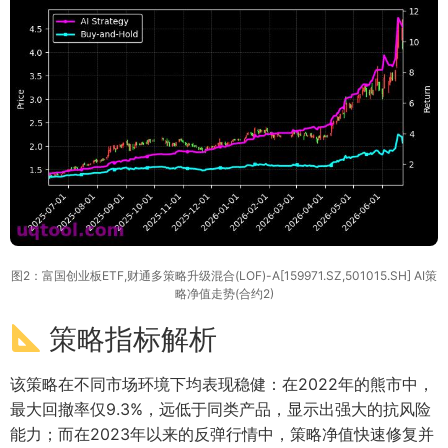
图2：富国创业板ETF,财通多策略升级混合(LOF)-A[159971.SZ,501015.SH] AI策
略净值走势(合约2)
策略指标解析
该策略在不同市场环境下均表现稳健：在2022年的熊市中，
最大回撤率仅9.3%，远低于同类产品，显示出强大的抗风险
能力；而在2023年以来的反弹行情中，策略净值快速修复并