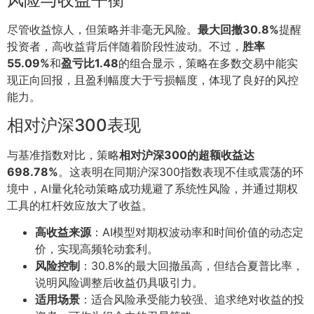
尽管收益惊人，但策略并非毫无风险。
最大回撤30.8%
提醒
投资者，高收益背后伴随着阶段性波动。不过，
胜率
55.09%
和
盈亏比1.48
的组合显示，策略在多数交易中能实
现正向回报，且盈利幅度大于亏损幅度，体现了良好的风控
能力。
相对沪深300表现
与基准指数对比，策略
相对沪深300的超额收益达
698.78%
。这表明在同期沪深300指数表现不佳或震荡的环
境中，AI量化轮动策略成功规避了系统性风险，并通过期权
工具的杠杆效应放大了收益。
高收益来源
：AI模型对期权波动率和时间价值的动态定
价，实现高频轮动套利。
风险控制
：30.8%的最大回撤虽高，但结合夏普比率，
说明风险调整后收益仍具吸引力。
适用场景
：适合风险承受能力较强、追求绝对收益的投