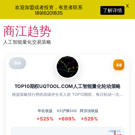
X
欢迎加盟或者投资，有意者联系
了解详情
18916201835
Skip
商江趋势
to
content
人工智能量化交易策略
跟单
48
TOP10期权UQTOOL.COM人工智能量化轮动策略
根据策略排行榜的高级评分买入前 TOP10期权，每日轮动一次...
年化收益
VS沪深300
阿尔法收益
+525%
+699%
+529%
+560.1%