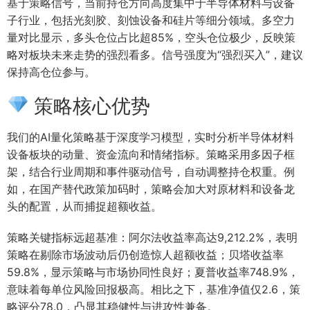
基于策略信号，当前持仓方向高度集中于半导体材料与设备
子行业，包括光刻胶、刻蚀设备和硅片等细分领域。多空力
量对比显示，多头仓位占比超85%，空头仓位极少，反映策
略对板块未来走势的强烈看多。信号强度为“强烈买入”，建议
保持高仓位参与。
策略核心优势
我们的AI量化策略基于深度学习模型，实时分析半导体材料
设备板块的动量、资金流向和情绪指标。策略采用多因子框
架，结合行业周期和事件驱动信号，自动调整持仓权重。例
如，在国产替代政策加码时，策略会加大对原材料和设备龙
头的配置，从而捕捉超额收益。
策略关键指标远超基准：阿尔法收益率高达9,212.2%，表明
策略在剔除市场波动后仍创造惊人超额收益；贝塔收益率
59.8%，显示策略与市场协同性良好；夏普收益率748.9%，
意味着每单位风险回报极高。相比之下，基准净值仅2.6，策
略评分78.0，凸显其稳健性与进攻性兼备。