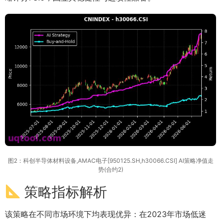
图2：科创半导体材料设备,AMAC电子[950125.SH,h30066.CSI] AI策略净值走
势(合约2)
策略指标解析
该策略在不同市场环境下均表现优异：在2023年市场低迷