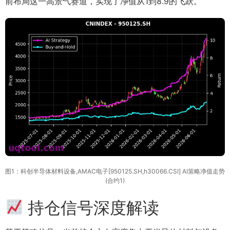
前布局这一高景气赛道，实现了净值从1到8.9的飞跃。
图1：科创半导体材料设备,AMAC电子[950125.SH,h30066.CSI] AI策略净值走势
(合约1)
持仓信号深度解读