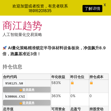
X
欢迎加盟或者投资，有意者联系
了解详情
18916201835
Skip
商江趋势
to
content
人工智能量化交易策略
AI量化策略精准锁定半导体材料设备板块，净值飙升8.9
倍，跑赢基准近3倍！
持仓信息
合约代码
年化收益
昨日仓位
持仓成本
583%
950125.SH
登录跟单
363%
0%
0
h30066.CSI
登录跟单
总市值
可用资金
总盈亏
持股变动