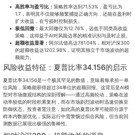
高胜率与盈亏比：
策略胜率达到71.53%，盈亏比为
1.7，表明其不仅能够频繁捕捉正确方向，还能在盈利时
扩大收益，在亏损时控制损失。
极低回撤：
最大回撤仅为12.76%，远低于同类高收益
策略，这得益于AI对风险边界的精准识别与及时止损。
超额收益显著：
阿尔法值高达781.04%，相对沪深300
的超额收益达1202.98%，证明其独立于市场波动的超
额能力。
风险收益特征：夏普比率34.156的启示
夏普比率34.156是一个极其罕见的数值，意味着每承担一单
位风险，策略能获得超过34单位的超额回报。这背后是AI模
型对市场微观结构的深刻理解——通过高频轮动，策略在波
动率较低的时段积累复利，而在市场剧烈波动时迅速切换至
防御状态。投资者需注意，如此高的夏普比率可能部分源于
样本内数据优化，实际运行中需警惕过拟合风险，但当前回
测数据已展现出极强的鲁棒性。