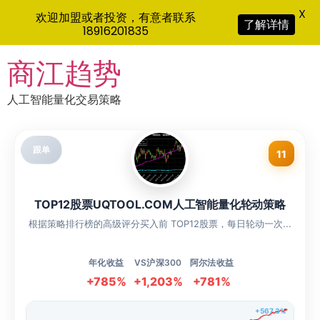
X
欢迎加盟或者投资，有意者联系
了解详情
18916201835
Skip
商江趋势
to
content
人工智能量化交易策略
跟单
11
TOP12股票UQTOOL.COM人工智能量化轮动策略
根据策略排行榜的高级评分买入前 TOP12股票，每日轮动一次...
年化收益
VS沪深300
阿尔法收益
+785%
+1,203%
+781%
+567.3%