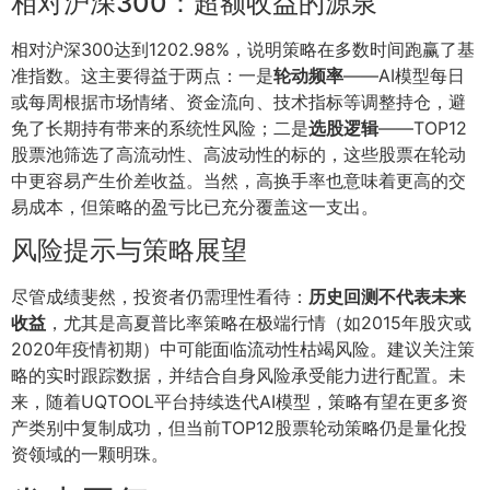
相对沪深300：超额收益的源泉
相对沪深300达到1202.98%，说明策略在多数时间跑赢了基
准指数。这主要得益于两点：一是
轮动频率
——AI模型每日
或每周根据市场情绪、资金流向、技术指标等调整持仓，避
免了长期持有带来的系统性风险；二是
选股逻辑
——TOP12
股票池筛选了高流动性、高波动性的标的，这些股票在轮动
中更容易产生价差收益。当然，高换手率也意味着更高的交
易成本，但策略的盈亏比已充分覆盖这一支出。
风险提示与策略展望
尽管成绩斐然，投资者仍需理性看待：
历史回测不代表未来
收益
，尤其是高夏普比率策略在极端行情（如2015年股灾或
2020年疫情初期）中可能面临流动性枯竭风险。建议关注策
略的实时跟踪数据，并结合自身风险承受能力进行配置。未
来，随着UQTOOL平台持续迭代AI模型，策略有望在更多资
产类别中复制成功，但当前TOP12股票轮动策略仍是量化投
资领域的一颗明珠。