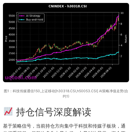
图1：科技传媒通信150,上证移动[h30318.CSI,h50053.CSI] AI策略净值走势(合
约1)
持仓信号深度解读
基于策略信号，当前持仓方向集中于科技和传媒子板块，通