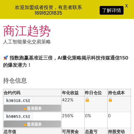
X
欢迎加盟或者投资，有意者联系
了解详情
18916201835
Skip
商江趋势
to
content
人工智能量化交易策略
指数跑赢基准近三倍，AI量化策略揭示科技传媒通信150
的爆发潜力！
持仓信息
合约代码
年化收益
昨日仓位
持仓成本
422%
h30318.CSI
登录跟单
256%
0%
0
h50053.CSI
登录跟单
总市值
可用资金
总盈亏
持股变动