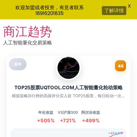
X
欢迎加盟或者投资，有意者联系
了解详情
18916201835
Skip
商江趋势
to
content
人工智能量化交易策略
跟单
46
TOP25股票UQTOOL.COM人工智能量化轮动策略
根据策略排行榜的高级评分买入前 TOP25股票，每日轮动一次...
年化收益
VS沪深300
阿尔法收益
+505%
+721%
+499%
+404.6%