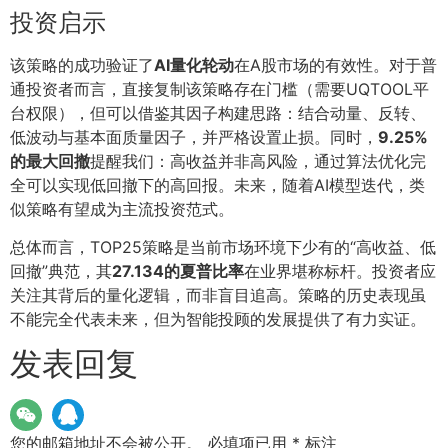
投资启示
该策略的成功验证了
AI量化轮动
在A股市场的有效性。对于普
通投资者而言，直接复制该策略存在门槛（需要UQTOOL平
台权限），但可以借鉴其因子构建思路：结合动量、反转、
低波动与基本面质量因子，并严格设置止损。同时，
9.25%
的最大回撤
提醒我们：高收益并非高风险，通过算法优化完
全可以实现低回撤下的高回报。未来，随着AI模型迭代，类
似策略有望成为主流投资范式。
总体而言，TOP25策略是当前市场环境下少有的“高收益、低
回撤”典范，其
27.134的夏普比率
在业界堪称标杆。投资者应
关注其背后的量化逻辑，而非盲目追高。策略的历史表现虽
不能完全代表未来，但为智能投顾的发展提供了有力实证。
发表回复
您的邮箱地址不会被公开。
必填项已用
*
标注