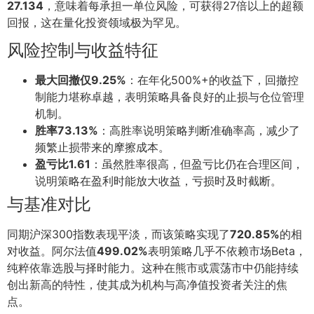
27.134
，意味着每承担一单位风险，可获得27倍以上的超额
回报，这在量化投资领域极为罕见。
风险控制与收益特征
最大回撤仅9.25%
：在年化500%+的收益下，回撤控
制能力堪称卓越，表明策略具备良好的止损与仓位管理
机制。
胜率73.13%
：高胜率说明策略判断准确率高，减少了
频繁止损带来的摩擦成本。
盈亏比1.61
：虽然胜率很高，但盈亏比仍在合理区间，
说明策略在盈利时能放大收益，亏损时及时截断。
与基准对比
同期沪深300指数表现平淡，而该策略实现了
720.85%
的相
对收益。阿尔法值
499.02%
表明策略几乎不依赖市场Beta，
纯粹依靠选股与择时能力。这种在熊市或震荡市中仍能持续
创出新高的特性，使其成为机构与高净值投资者关注的焦
点。