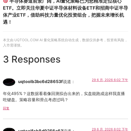
半导体赛道前景广阔，AI量化策略已为您精准定位核心
ETF。立即关注华夏中证半导体材料设备ETF和招商中证半导
体产业ETF，借助科技力量优化投资组合，把握未来增长机
遇！
本文由 UQTOOL.COM AI 量化策略系统自动生成，数据仅供参考，投资有风险，
入市需谨慎。
3 Responses
29 6 月, 2026 6:02 下午
uqtoolb3bc6d28653f
说道：
年化495%？这数据看着像回测拟合出来的，实盘能跑成这样我直播
吃键盘。策略容量和滑点考虑过吗？
回复
29 6 月, 2026 6:02 下午
uqtoolfeb8d9256a63
说道：