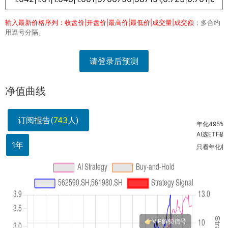
输入最新价格序列：收盘价|开盘价|最高价|最低价|成交量|成交额
；多合约
用逗号分隔。
请登录后预测
净值曲线
订阅报告(
743
人)
年化495%？这
AI选ETF确实
1年
只看年化收益不