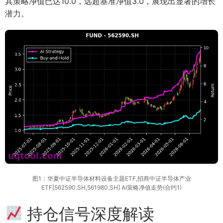
其策略净值已达10.0，远超基准净值3.0，展现出显著的增长
潜力。
图1：华夏中证半导体材料设备主题ETF,招商中证半导体产业
ETF[562590.SH,561980.SH] AI策略净值走势(合约1)
持仓信号深度解读