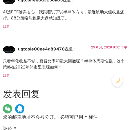
AI选ETF确实省心，我跟着试了试半导体方向，最近波动大但收益还
行。88分策略能跑赢大盘就知足了。
回复
29 6 月, 2026 6:02 下午
uqtoole00ee4d89470
说道：
只看年化收益不够，夏普比率和最大回撤呢？半导体周期性强，这个
策略在2022年熊市里表现如何？
回复
发表回复
您的邮箱地址不会被公开。
必填项已用
*
标注
评论
*