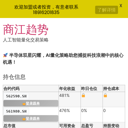
X
欢迎加盟或者投资，有意者联系
了解详情
18916201835
Skip
商江趋势
to
content
人工智能量化交易策略
半导体双星闪耀，AI量化策略助您捕捉科技浪潮中的核心
机遇！
持仓信息
合约代码
年化收益
昨日仓位
持仓成本
481%
562590.SH
登录跟单
476%
0%
0
561980.SH
登录跟单
总市值
可用资金
总盈亏
持股变动