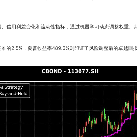
动量、信用利差变化和流动性指标，通过机器学习动态调整权重。
超基准的2.5%，夏普收益率489.6%则印证了风险调整后的卓越