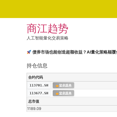
Skip
商江趋势
to
content
人工智能量化交易策略
债券市场也能创造超额收益？AI量化策略颠覆
持仓信息
合约代码
113701.SH
登录跟单
113677.SH
登录跟单
总市值
1189.09