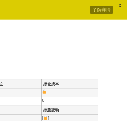
X
了解详情
位
持仓成本
0
持股变动
[
]