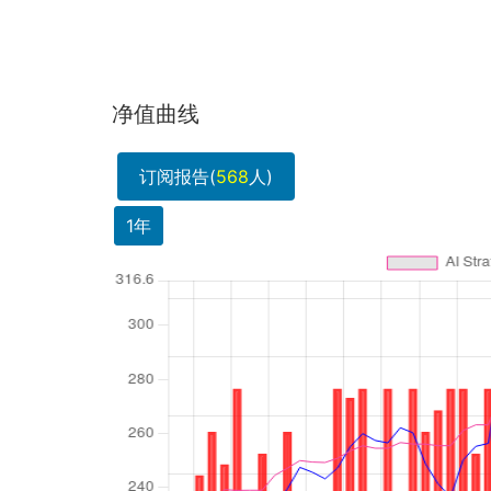
净值曲线
订阅报告(
568
人)
1年