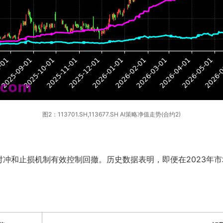
图2：113701.SH,113677.SH AI策略净值走势(合约2)
冲和止损机制有效控制回撤。历史数据表明，即便在2023年市场