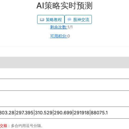
AI策略实时预测
策略教程
股神交流
剩余次数:
1/1
可用积分:
0
成交额
；多合约用逗号分隔。