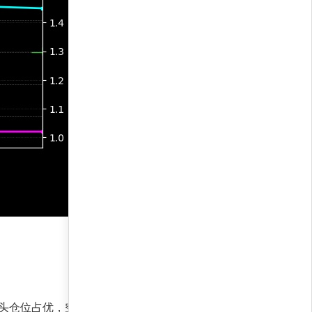
显示多头仓位占优，空头信号微弱，策略坚定看多。