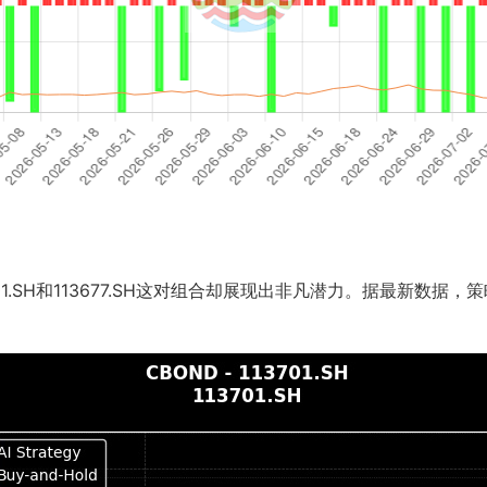
.SH和113677.SH这对组合却展现出非凡潜力。据最新数据，策