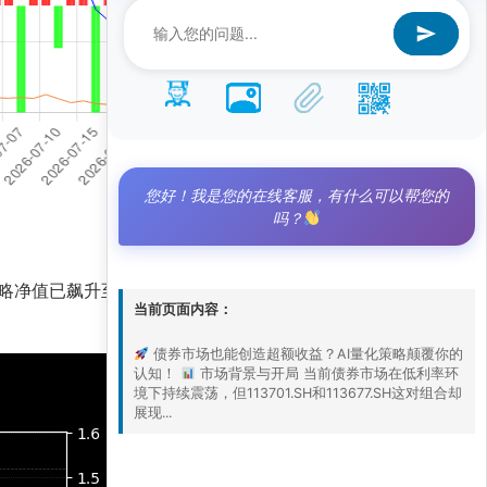
您好！我是您的在线客服，有什么可以帮您的
吗？
略净值已飙升至10.9，远超基准净值2.5，凸显出
当前页面内容：
债券市场也能创造超额收益？AI量化策略颠覆你的
认知！
市场背景与开局 当前债券市场在低利率环
境下持续震荡，但113701.SH和113677.SH这对组合却
展现...