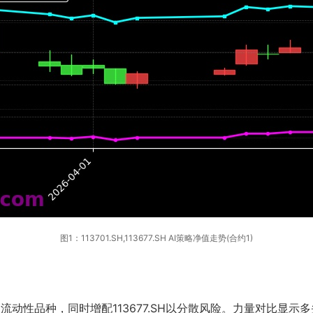
图1：113701.SH,113677.SH AI策略净值走势(合约1)
期高流动性品种，同时增配113677.SH以分散风险。力量对比