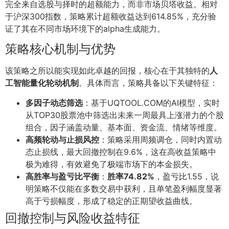
完全来自选股与择时的超额能力，而非市场贝塔收益。相对
于沪深300指数，策略累计超额收益达到614.85%，充分验
证了其在不同市场环境下的alpha生成能力。
策略核心机制与优势
该策略之所以能实现如此卓越的回报，核心在于其独特的
人
工智能量化轮动机制
。具体而言，策略具备以下关键特征：
多因子动态筛选
：基于UQTOOL.COM的AI模型，实时
从TOP30股票池中筛选出未来一周最具上涨潜力的个股
组合，因子涵盖动量、基本面、资金流、情绪等维度。
高频轮动与止损风控
：策略采用周频调仓，同时内置动
态止损线，最大回撤控制在9.6%，这在高收益策略中
极为难得，有效避免了极端市场下的本金损失。
高胜率与盈亏比平衡
：
胜率74.82%
，盈亏比1.55，说
明策略不仅能在多数交易中获利，且单笔盈利幅度显著
高于亏损幅度，形成了稳定的正期望收益曲线。
回撤控制与风险收益特征