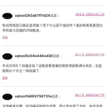
29 6 月, 2026 2:01 上午
uqtool292a87ff1d24
说道：
轮动周期是日频还是周频？用了什么因子做排序？最好能看看夏普比
率和最大回撤的详细数据。
回复
30 7 月, 2026 5:00 下午
uqtool5c04e446cd38
说道：
年化508%？回撤还低？这数据看着像回测里调参数调出来的，实盘
能跑出十分之一我就服了。
回复
30 7 月, 2026 5:00 下午
uqtool1b869756731a
说道：
这策略真牛啊，轮动确实能抓住趋势，我小资金跟了半年，收益虽然