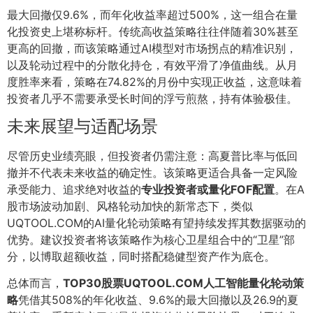
最大回撤仅9.6%，而年化收益率超过500%，这一组合在量
化投资史上堪称标杆。传统高收益策略往往伴随着30%甚至
更高的回撤，而该策略通过AI模型对市场拐点的精准识别，
以及轮动过程中的分散化持仓，有效平滑了净值曲线。从月
度胜率来看，策略在74.82%的月份中实现正收益，这意味着
投资者几乎不需要承受长时间的浮亏煎熬，持有体验极佳。
未来展望与适配场景
尽管历史业绩亮眼，但投资者仍需注意：高夏普比率与低回
撤并不代表未来收益的确定性。该策略更适合具备一定风险
承受能力、追求绝对收益的
专业投资者或量化FOF配置
。在A
股市场波动加剧、风格轮动加快的新常态下，类似
UQTOOL.COM的AI量化轮动策略有望持续发挥其数据驱动的
优势。建议投资者将该策略作为核心卫星组合中的“卫星”部
分，以博取超额收益，同时搭配稳健型资产作为底仓。
总体而言，
TOP30股票UQTOOL.COM人工智能量化轮动策
略
凭借其508%的年化收益、9.6%的最大回撤以及26.9的夏