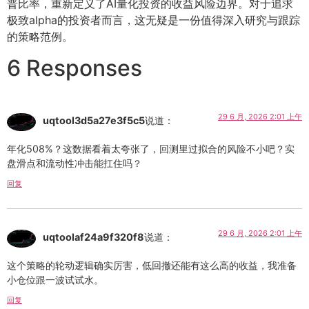
普比率，重新定义了AI量化投资的收益风险边界。对于追求
极致alpha的投资者而言，这无疑是一份值得深入研究与跟踪
的策略范例。
6 Responses
29 6 月, 2026 2:01 上午
uqtool3d5a27e3f5c5
说道：
年化508%？这数据看着太夸张了，回测里过拟合的风险不小吧？实
盘滑点和流动性冲击能扛住吗？
回复
29 6 月, 2026 2:01 上午
uqtoolaf24a9f320f8
说道：
这个策略的轮动逻辑确实厉害，低回撤还能有这么高的收益，我准备
小仓位跟一波试试水。
回复