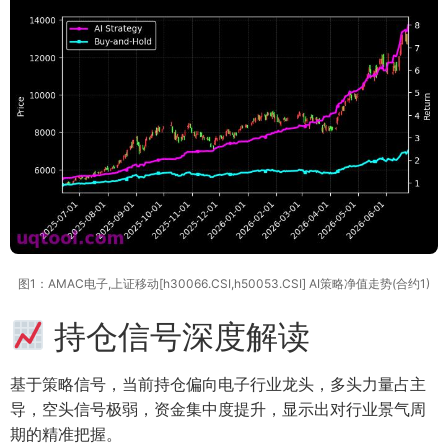
图1：AMAC电子,上证移动[h30066.CSI,h50053.CSI] AI策略净值走势(合约1)
持仓信号深度解读
基于策略信号，当前持仓偏向电子行业龙头，多头力量占主
导，空头信号极弱，资金集中度提升，显示出对行业景气周
期的精准把握。