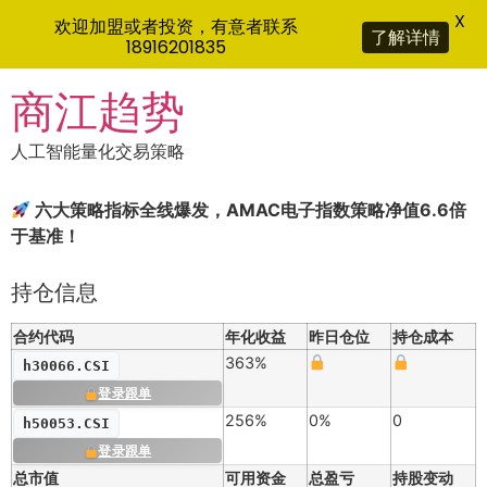
X
欢迎加盟或者投资，有意者联系
了解详情
18916201835
Skip
商江趋势
to
content
人工智能量化交易策略
六大策略指标全线爆发，AMAC电子指数策略净值6.6倍
于基准！
持仓信息
合约代码
年化收益
昨日仓位
持仓成本
363%
h30066.CSI
登录跟单
256%
0%
0
h50053.CSI
登录跟单
总市值
可用资金
总盈亏
持股变动