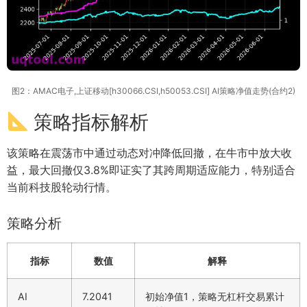
图2：AMAC电子,上证移动[h30066.CSI,h50053.CSI] AI策略净值走势(合约2)
策略指标解析
该策略在震荡市中通过动态对冲降低回撤，在牛市中放大收
益，最大回撤仅3.8%即证实了其跨周期适应能力，特别适合
当前科技股轮动行情。
策略分析
指标
数值
解释
AI
7.2041
初始净值1，策略无杠杆交易累计