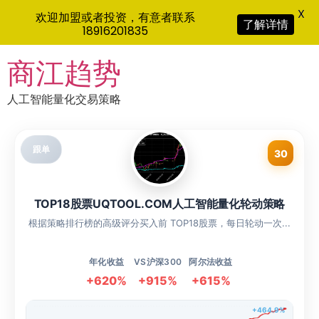
X
欢迎加盟或者投资，有意者联系
了解详情
18916201835
Skip
商江趋势
to
content
人工智能量化交易策略
跟单
30
TOP18股票UQTOOL.COM人工智能量化轮动策略
根据策略排行榜的高级评分买入前 TOP18股票，每日轮动一次...
年化收益
VS沪深300
阿尔法收益
+620%
+915%
+615%
+464.9%