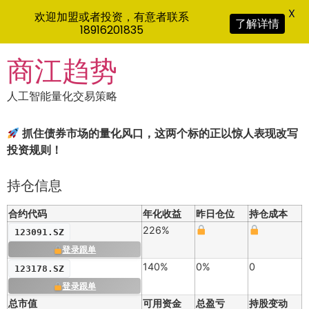
X
欢迎加盟或者投资，有意者联系
了解详情
18916201835
Skip
商江趋势
to
content
人工智能量化交易策略
抓住债券市场的量化风口，这两个标的正以惊人表现改写
投资规则！
持仓信息
合约代码
年化收益
昨日仓位
持仓成本
226%
123091.SZ
登录跟单
140%
0%
0
123178.SZ
登录跟单
总市值
可用资金
总盈亏
持股变动