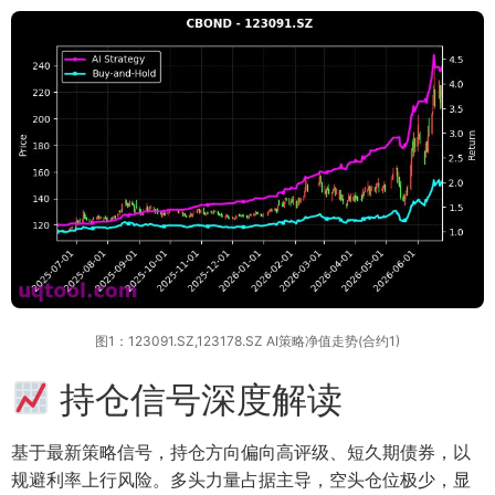
图1：123091.SZ,123178.SZ AI策略净值走势(合约1)
持仓信号深度解读
基于最新策略信号，持仓方向偏向高评级、短久期债券，以
规避利率上行风险。多头力量占据主导，空头仓位极少，显