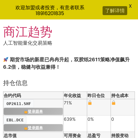
X
欢迎加盟或者投资，有意者联系
了解详情
18916201835
Skip
商江趋势
to
content
人工智能量化交易策略
期货市场的新星已冉冉升起，双胶纸2611策略净值飙升
6.2倍，稳健与收益兼得！
持仓信息
合约代码
年化收益
昨日仓位
持仓成本
71%
OP2611.SHF
登录跟单
639%
0%
0
EBL.DCE
登录跟单
总市值
可用资金
总盈亏
持股变动