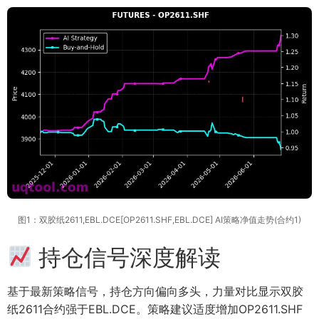
图1：双胶纸2611,EBL.DCE[OP2611.SHF,EBL.DCE] AI策略净值走势(合约1)
持仓信号深度解读
基于最新策略信号，持仓方向偏向多头，力量对比显示双胶
纸2611合约强于EBL.DCE。策略建议适度增加OP2611.SHF