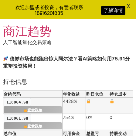
X
欢迎加盟或者投资，有意者联系
了解详情
18916201835
Skip
商江趋势
to
content
人工智能量化交易策略
债券市场也能跑出惊人阿尔法？看AI策略如何用75.91分
重塑投资格局！
持仓信息
合约代码
年化收益
昨日仓位
持仓成本
4428%
118064.SH
登录跟单
754%
0%
0
118061.SH
登录跟单
总市值
可用资金
总盈亏
持股变动