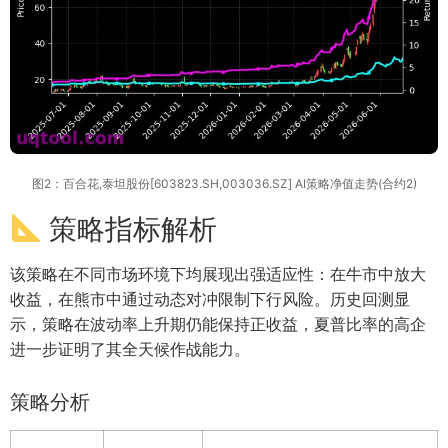
图2：百合花,泰坦股份[603823.SH,003036.SZ] AI策略净值走势(合约2)
策略指标解析
该策略在不同市场环境下均展现出强适应性：在牛市中放大
收益，在熊市中通过动态对冲限制下行风险。历史回测显
示，策略在波动率上升期仍能保持正收益，夏普比率的高企
进一步证明了其全天候作战能力。
策略分析