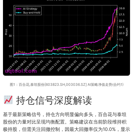
图1：百合花,泰坦股份[603823.SH,003036.SZ] AI策略净值走势(合约1)
持仓信号深度解读
基于最新策略信号，持仓方向明显偏向多头，百合花与泰坦
股份的力量对比呈现均衡配置。策略建议在当前阶段维持积
极持股，但需关注回撤控制，因最大回撤率仅为10.0%，显示