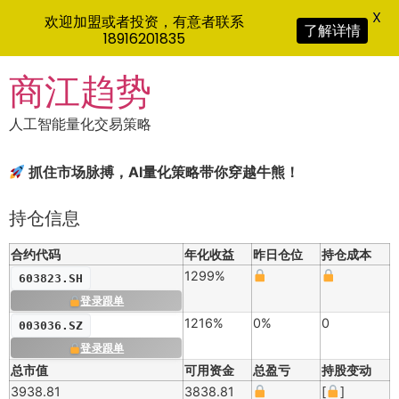
X
欢迎加盟或者投资，有意者联系
了解详情
18916201835
Skip
商江趋势
to
content
人工智能量化交易策略
抓住市场脉搏，AI量化策略带你穿越牛熊！
持仓信息
合约代码
年化收益
昨日仓位
持仓成本
1299%
603823.SH
登录跟单
1216%
0%
0
003036.SZ
登录跟单
总市值
可用资金
总盈亏
持股变动
3938.81
3838.81
[
]