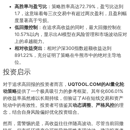
高胜率与盈亏比
：策略胜率高达72.79%，盈亏比达到
1.7，这意味着每三次交易中有超过两次盈利，且盈利幅
度显著高于亏损。
低回撤控制
：在追求高收益的同时，最大回撤控制在
10.57%以内，显示出AI模型在风险管理和市场波动应对
上的卓越能力。
相对收益突出
：相对沪深300指数超额收益达到
891.22%，充分证明了策略在牛熊市中的绝对主导地
位。
投资启示
对于追求高回报的投资者而言，
UQTOOL.COM的AI量化轮
动策略
提供了一个极具吸引力的参考框架。其年化606.01%
的收益率虽然难以长期持续，但验证了AI在短线交易和资产
轮动中的有效性。投资者可借鉴其
动态调整、严格风控
的理
念，结合自身风险偏好优化投资组合。
然而，需警惕的是，高收益往往伴随高波动。尽管当前回撤