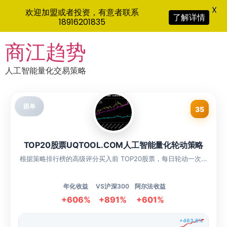
X
欢迎加盟或者投资，有意者联系
了解详情
18916201835
Skip
商江趋势
to
content
人工智能量化交易策略
跟单
35
TOP20股票UQTOOL.COM人工智能量化轮动策略
根据策略排行榜的高级评分买入前 TOP20股票，每日轮动一次...
年化收益
VS沪深300
阿尔法收益
+606%
+891%
+601%
+463.6%