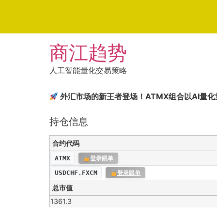
Skip
商江趋势
to
content
人工智能量化交易策略
外汇市场的新王者登场！ATMX组合以AI量化
持仓信息
合约代码
ATMX
登录跟单
USDCHF.FXCM
登录跟单
总市值
1361.3