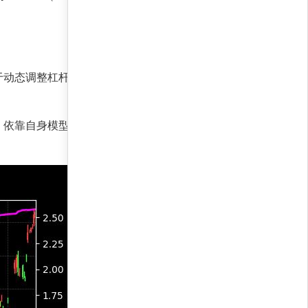
于动态调整杠杆和头寸规模，捕捉微小波动中的超
依靠自身模型创造价值。夏普收益率1,129.0，显