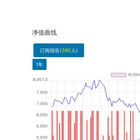
净值曲线
订阅报告(
390
人)
1年