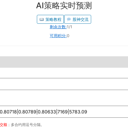
AI策略实时预测
策略教程
股神交流
剩余次数:
1/1
可用积分:
0
成交额
；多合约用逗号分隔。