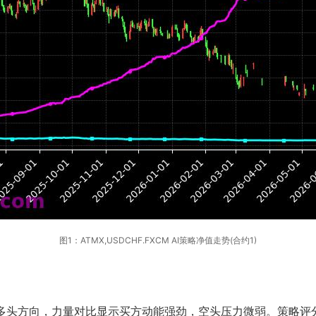
图1：ATMX,USDCHF.FXCM AI策略净值走势(合约1)
的多头方向，力量对比显示买方动能强劲，空头压力微弱。策略评分6