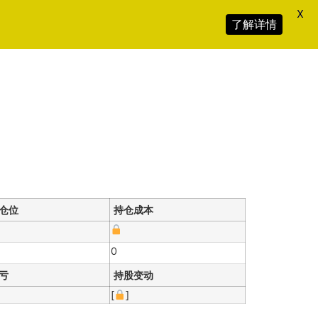
X
了解详情
仓位
持仓成本
0
亏
持股变动
[
]