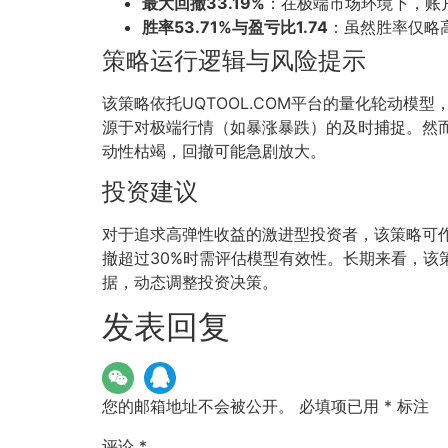
最大回撤33.19%
：在极端市场环境下，账
胜率53.71%与盈亏比1.74
：虽然胜率仅略高
策略运行逻辑与风险提示
该策略依托UQTOOL.COM平台的量化轮动
源于对极端行情（如暴涨暴跌）的及时捕捉。然
动性枯竭，回撤可能急剧放大。
投资建议
对于追求高弹性收益的激进型投资者，该策略可作
撤超过30%时需评估模型有效性。长期来看，该
据，动态调整投资决策。
发表回复
您的邮箱地址不会被公开。
必填项已用
*
标注
评论
*