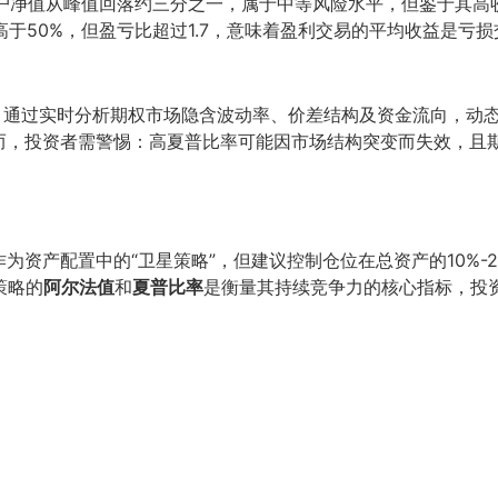
户净值从峰值回落约三分之一，属于中等风险水平，但鉴于其高
于50%，但盈亏比超过1.7，意味着盈利交易的平均收益是亏损交
模型，通过实时分析期权市场隐含波动率、价差结构及资金流向，动
而，投资者需警惕：高夏普比率可能因市场结构突变而失效，且
为资产配置中的“卫星策略”，但建议控制仓位在总资产的10%-
策略的
阿尔法值
和
夏普比率
是衡量其持续竞争力的核心指标，投资