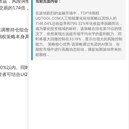
收益，风险调整后表现卓越。
当前页面内容：
易的1.74倍，实现了“小亏大赚”的盈利模式。
在波动剧烈的金融市场中，TOP16期权
UQTOOL.COM人工智能量化轮动策略以其惊人的
1146.04%总收益率和795.32%年化收益率脱颖而出，
成为量化投资领域的标杆。该策略在排名第15位的情
态调整持仓组合。其
795.32%的年化收益率
主要来
况下，依然展现出远超市场平均水平的盈利能力，同
期权策略本身具有非线性风险，一旦模型失效或流
时将最大回撤控制在33.19%，显示出强大的风险控制
能力。 策略核心优势 该策略通过先进的AI算法，在
期权市场中进行高频动态轮动，捕捉短期波动带来的
超额收...
20%以内。同时，应持续监控
最大回撤
指标，当回
者可结合UQTOOL.COM平台提供的实时回测数