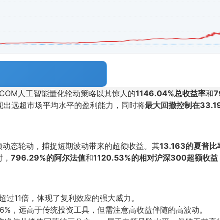
L.COM人工智能量化轮动策略以其惊人的
1146.04%总收益率
和
7
现出远超市场平均水平的盈利能力，同时将
最大回撤控制在33.1
频动态轮动，捕捉短期波动带来的超额收益。其
13.163的夏普比
时，
796.29%的阿尔法值
和
1120.53%的相对沪深300超额收益
超过11倍，体现了复利效应的强大威力。
66%，远高于传统投资工具，但需注意高收益伴随的高波动。