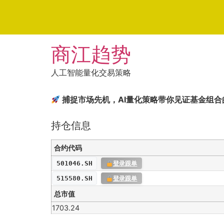
Skip
商江趋势
to
content
人工智能量化交易策略
捕捉市场先机，AI量化策略带你见证基金组合
持仓信息
合约代码
501046.SH
登录跟单
515580.SH
登录跟单
总市值
1703.24