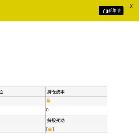
X
了解详情
位
持仓成本
0
持股变动
[
]