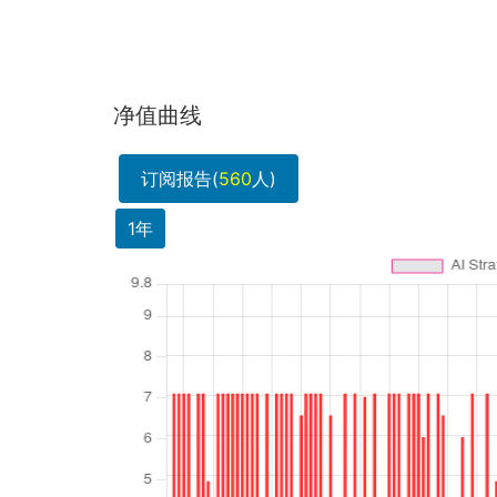
净值曲线
订阅报告(
560
人)
1年