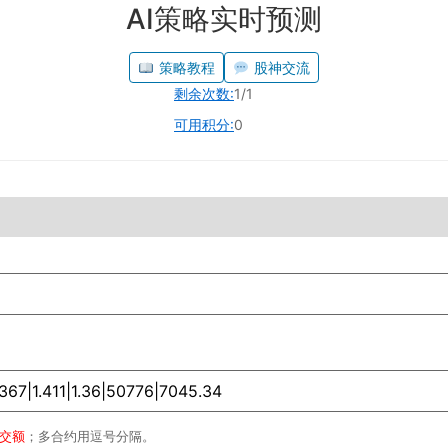
AI策略实时预测
策略教程
股神交流
剩余次数:
1/1
可用积分:
0
成交额
；多合约用逗号分隔。