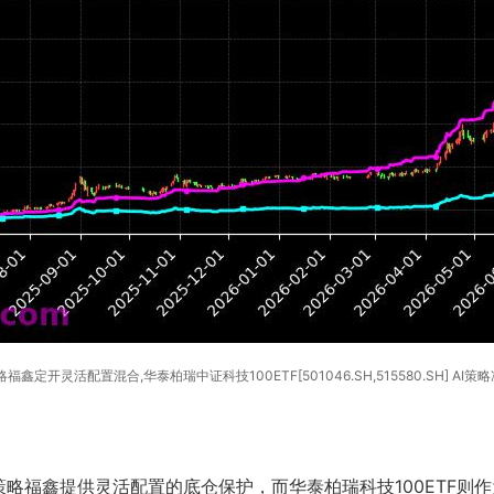
鑫定开灵活配置混合,华泰柏瑞中证科技100ETF[501046.SH,515580.SH] AI策
略福鑫提供灵活配置的底仓保护，而华泰柏瑞科技100ETF则