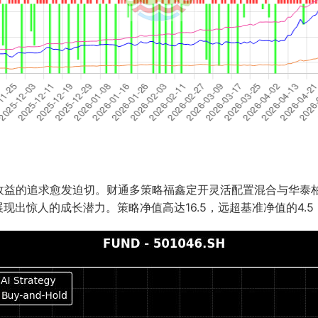
追求愈发迫切。财通多策略福鑫定开灵活配置混合与华泰柏瑞中证科技10
现出惊人的成长潜力。策略净值高达16.5，远超基准净值的4.