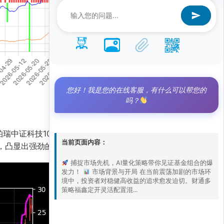
您好！我是您的在线客服，有什么可以帮您的
吗？
0ETF（501046.SH/515580.SH）
当前页面内容：
5，凸显出强劲的主动管理能力。
捕捉市场先机，AI量化策略带你见证基金组合的爆
发力！
市场背景与开局 在当前震荡加剧的市场环
境中，投资者对稳健高收益的追求愈发迫切。财通多
策略福鑫定开灵活配置混...