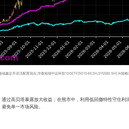
鑫定开灵活配置混合,华泰柏瑞中证科技100ETF[501046.SH,515580.SH] AI策
，通过高贝塔暴露放大收益；在熊市中，利用低回撤特性守住利润
，避免单一市场风险。