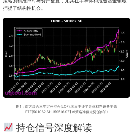
策略的精准择时与资产配置，尤其在半导体和混合基金领域
捕捉了结构性机会。
图1：南方瑞合三年定开混合(LOF),国泰中证半导体材料设备主题
ETF[501062.SH,159516.SZ] AI策略净值走势(合约1)
持仓信号深度解读