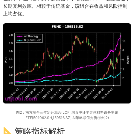
长期复利效应。相较于传统基金，该组合在收益和风险控制
上均占优。
图2：南方瑞合三年定开混合(LOF),国泰中证半导体材料设备主题
ETF[501062.SH,159516.SZ] AI策略净值走势(合约2)
策略指标解析