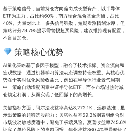
基于策略信号，当前持仓方向偏向成长型资产，以半导体
ETF为主力，占比约60%，南方瑞合混合基金为辅，占比
40%。力量对比上，多头信号强劲，短期看涨情绪浓厚，但
策略评分79.795提示需警惕超买风险，建议维持现有配置，
不盲目加仓。
策略核心优势
AI量化策略基于多因子模型，融合了技术指标、资金流向和
宏观数据，通过机器学习算法动态调整持仓权重。其核心优
势在于实时优化风险收益比，例如在半导体行业景气周期
中，策略自动增配国泰中证半导体ETF，而在市场过热时减
仓锁定利润，从而实现了低回撤下的高增长。
关键指标方面，阿尔法收益率高达8,272.1%，远超基准，显
示出策略的超额选股能力；贝塔收益率59.3%则表明组合对
市场波动敏感度适中，避免了极端风险。夏普收益率745.6%
证实了单位风险下的卓越回报，年化收益360.4%更是验证了