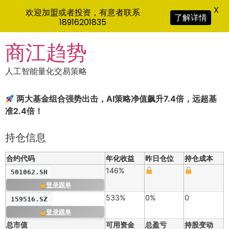
X
欢迎加盟或者投资，有意者联系
了解详情
18916201835
Skip
商江趋势
to
content
人工智能量化交易策略
两大基金组合强势出击，AI策略净值飙升7.4倍，远超基
准2.4倍！
持仓信息
合约代码
年化收益
昨日仓位
持仓成本
146%
501062.SH
登录跟单
533%
0%
0
159516.SZ
登录跟单
总市值
可用资金
总盈亏
持股变动