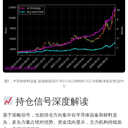
图1：半导体材料设备,深成能源[931743.CSI,399680.SZ] AI策略净值走势(合约
1)
持仓信号深度解读
基于策略信号，当前持仓方向集中在半导体设备和材料龙
头，多头力量占绝对优势。资金流向显示，主力机构持续加