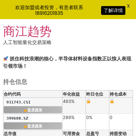
X
欢迎加盟或者投资，有意者联系
了解详情
18916201835
Skip
商江趋势
to
content
人工智能量化交易策略
抓住科技浪潮的核心，半导体材料设备指数正以惊人表现
引领市场！
持仓信息
合约代码
年化收益
昨日仓位
持仓成本
493%
931743.CSI
登录跟单
289%
0%
0
399680.SZ
登录跟单
总市值
可用资金
总盈亏
持股变动