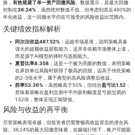
换，
有效规避了单一资产回撤风险
。数据显示，其最大回撤
控制在
36.24%
，虽然绝对数值不低，但考虑到其近480%的
年化收益，这一回撤水平仍在可接受的风险收益比范围内。
关键绩效指标解析
阿尔法收益487.52%
：远超市场基准，说明策略具备
强大的超额收益获取能力，这并非依赖市场整体上涨，
而是源于AI模型的择时与选股能力。
夏普比率8.358
：这是一个极为亮眼的数值，表明策略
在承担单位风险时获得了极高的回报，远高于传统策略
的2-3倍水平，属于典型的高风险调整后收益。
胜率53.36%
：虽然略高于50%，但结合
盈亏比1.52
，
意味着策略在盈利交易中平均获利幅度是亏损交易的
1.52倍，整体呈现正期望值。
风险与收益的再平衡
尽管策略表现卓越，但投资者仍需警惕高收益背后的潜在风
险。36.24%的最大回撤意味着，在极端行情下，账户可能面