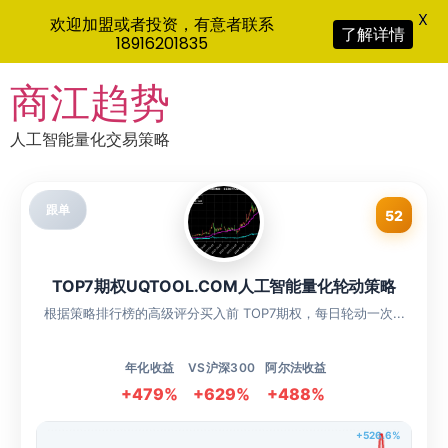
X
欢迎加盟或者投资，有意者联系
了解详情
18916201835
Skip
商江趋势
to
content
人工智能量化交易策略
跟单
52
TOP7期权UQTOOL.COM人工智能量化轮动策略
根据策略排行榜的高级评分买入前 TOP7期权，每日轮动一次...
年化收益
VS沪深300
阿尔法收益
+479%
+629%
+488%
+526.6%