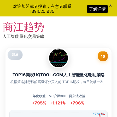
X
欢迎加盟或者投资，有意者联系
了解详情
18916201835
Skip
商江趋势
to
content
人工智能量化交易策略
跟单
15
TOP16期权UQTOOL.COM人工智能量化轮动策略
根据策略排行榜的高级评分买入前 TOP16期权，每日轮动一次...
年化收益
VS沪深300
阿尔法收益
+795%
+1,121%
+796%
+970.9%