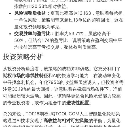
指数的1120.53%相对收益。
风险调整后收益：
夏普比率高达13.163，意味着每承担
一单位风险，策略能带来超过13单位的超额回报，这在
量化投资领域极为罕见。
交易胜率与盈亏比：
胜率为53.71%，虽然略高于
50%，但结合1.74的盈亏比，说明策略在盈利交易中平
均收益远高于亏损交易，整体盈利质量高。
投资策略分析
从投资分析角度看，该策略的成功并非偶然。它充分利用了
期权市场的非线性特征
和AI的快速学习能力，在波动率变化
中寻找套利机会。年化795%的收益率虽然诱人，但投资者需
注意33.19%的最大回撤，这意味着在极端市场条件下，净值
可能经历较大波动。因此，该策略更适合风险承受能力较高
的专业投资者，或作为组合中的
进攻性配置
。
总的来说，TOP16期权UQTOOL.COM人工智能量化轮动策
略通过AI技术实现了
高收益与相对可控风险
的平衡，为量化