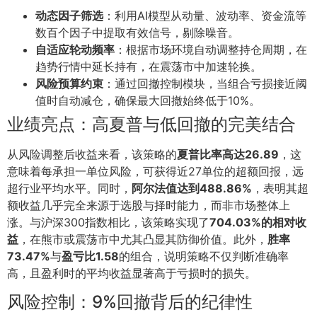
动态因子筛选
：利用AI模型从动量、波动率、资金流等
数百个因子中提取有效信号，剔除噪音。
自适应轮动频率
：根据市场环境自动调整持仓周期，在
趋势行情中延长持有，在震荡市中加速轮换。
风险预算约束
：通过回撤控制模块，当组合亏损接近阈
值时自动减仓，确保最大回撤始终低于10%。
业绩亮点：高夏普与低回撤的完美结合
从风险调整后收益来看，该策略的
夏普比率高达26.89
，这
意味着每承担一单位风险，可获得近27单位的超额回报，远
超行业平均水平。同时，
阿尔法值达到488.86%
，表明其超
额收益几乎完全来源于选股与择时能力，而非市场整体上
涨。与沪深300指数相比，该策略实现了
704.03%的相对收
益
，在熊市或震荡市中尤其凸显其防御价值。此外，
胜率
73.47%
与
盈亏比1.58
的组合，说明策略不仅判断准确率
高，且盈利时的平均收益显著高于亏损时的损失。
风险控制：9%回撤背后的纪律性