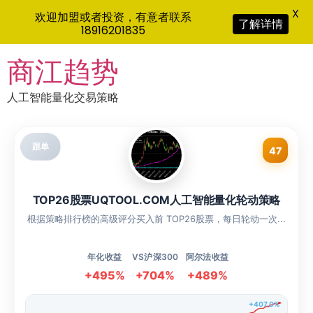
X
欢迎加盟或者投资，有意者联系
了解详情
18916201835
Skip
商江趋势
to
content
人工智能量化交易策略
跟单
47
TOP26股票UQTOOL.COM人工智能量化轮动策略
根据策略排行榜的高级评分买入前 TOP26股票，每日轮动一次...
年化收益
VS沪深300
阿尔法收益
+495%
+704%
+489%
+407.0%