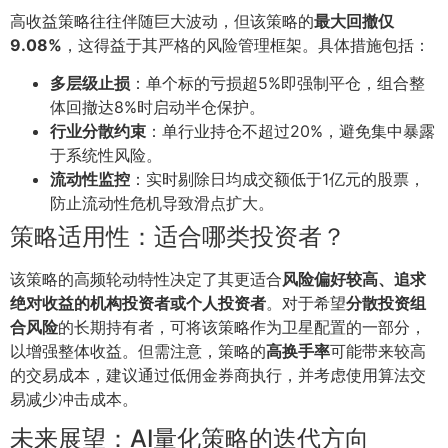
高收益策略往往伴随巨大波动，但该策略的
最大回撤仅
9.08%
，这得益于其严格的风险管理框架。具体措施包括：
多层级止损
：单个标的亏损超5%即强制平仓，组合整
体回撤达8%时启动半仓保护。
行业分散约束
：单行业持仓不超过20%，避免集中暴露
于系统性风险。
流动性监控
：实时剔除日均成交额低于1亿元的股票，
防止流动性危机导致滑点扩大。
策略适用性：适合哪类投资者？
该策略的高频轮动特性决定了其更适合
风险偏好较高、追求
绝对收益的机构投资者或个人投资者
。对于希望
分散投资组
合风险
的长期持有者，可将该策略作为卫星配置的一部分，
以增强整体收益。但需注意，策略的
高换手率
可能带来较高
的交易成本，建议通过低佣金券商执行，并考虑使用算法交
易减少冲击成本。
未来展望：AI量化策略的迭代方向