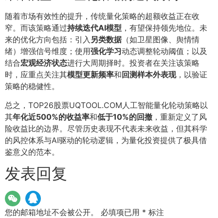
随着市场有效性的提升，传统量化策略的超额收益正在收
窄。而该策略通过
持续迭代AI模型
，有望保持领先地位。未
来的优化方向包括：引入
另类数据
（如卫星图像、舆情情
绪）增强信号维度；使用
强化学习
动态调整轮动阈值；以及
结合
宏观经济状态
进行大周期择时。投资者在关注该策略
时，应重点关注其
模型更新频率
和
回测样本外表现
，以验证
策略的稳健性。
总之，TOP26股票UQTOOL.COM人工智能量化轮动策略以
其
年化近500%的收益率
和
低于10%的回撤
，重新定义了风
险收益比的边界。尽管历史表现不代表未来收益，但其科学
的风控体系与AI驱动的轮动逻辑，为量化投资提供了极具借
鉴意义的范本。
发表回复
您的邮箱地址不会被公开。
必填项已用
*
标注