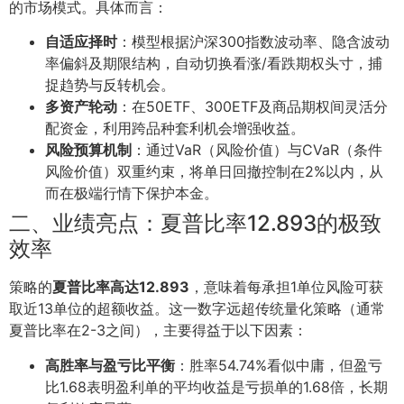
的市场模式。具体而言：
自适应择时
：模型根据沪深300指数波动率、隐含波动
率偏斜及期限结构，自动切换看涨/看跌期权头寸，捕
捉趋势与反转机会。
多资产轮动
：在50ETF、300ETF及商品期权间灵活分
配资金，利用跨品种套利机会增强收益。
风险预算机制
：通过VaR（风险价值）与CVaR（条件
风险价值）双重约束，将单日回撤控制在2%以内，从
而在极端行情下保护本金。
二、业绩亮点：夏普比率12.893的极致
效率
策略的
夏普比率高达12.893
，意味着每承担1单位风险可获
取近13单位的超额收益。这一数字远超传统量化策略（通常
夏普比率在2-3之间），主要得益于以下因素：
高胜率与盈亏比平衡
：胜率54.74%看似中庸，但盈亏
比1.68表明盈利单的平均收益是亏损单的1.68倍，长期