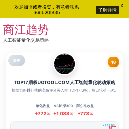
X
欢迎加盟或者投资，有意者联系
了解详情
18916201835
Skip
商江趋势
to
content
人工智能量化交易策略
跟单
18
TOP17期权UQTOOL.COM人工智能量化轮动策略
根据策略排行榜的高级评分买入前 TOP17期权，每日轮动一次...
年化收益
VS沪深300
阿尔法收益
+772%
+1,083%
+773%
+952.8%