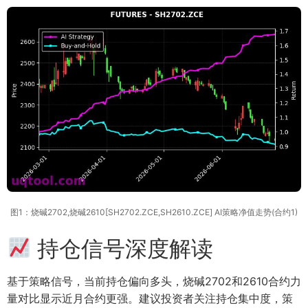
图1：烧碱2702,烧碱2610[SH2702.ZCE,SH2610.ZCE] AI策略净值走势(合约1)
持仓信号深度解读
基于策略信号，当前持仓偏向多头，烧碱2702和2610合约力
量对比显示近月合约更强。建议投资者关注持仓集中度，策