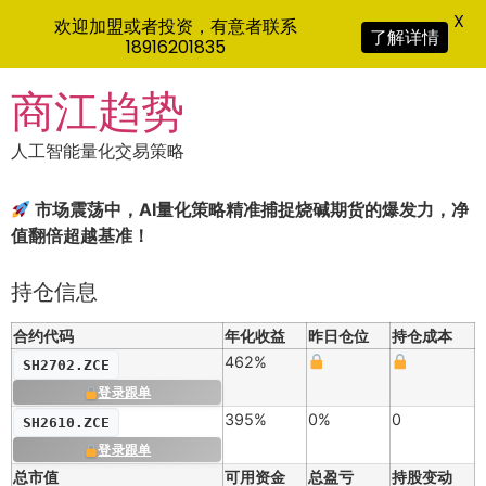
X
欢迎加盟或者投资，有意者联系
了解详情
18916201835
Skip
商江趋势
to
content
人工智能量化交易策略
市场震荡中，AI量化策略精准捕捉烧碱期货的爆发力，净
值翻倍超越基准！
持仓信息
合约代码
年化收益
昨日仓位
持仓成本
462%
SH2702.ZCE
登录跟单
395%
0%
0
SH2610.ZCE
登录跟单
总市值
可用资金
总盈亏
持股变动