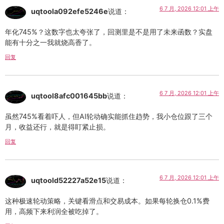
6 7 月, 2026 12:01 上午
uqtoola092efe5246e
说道：
年化745%？这数字也太夸张了，回测里是不是用了未来函数？实盘
能有十分之一我就烧高香了。
回复
6 7 月, 2026 12:01 上午
uqtool8afc001645bb
说道：
虽然745%看着吓人，但AI轮动确实能抓住趋势，我小仓位跟了三个
月，收益还行，就是得盯紧止损。
回复
6 7 月, 2026 12:01 上午
uqtoold52227a52e15
说道：
这种极速轮动策略，关键看滑点和交易成本。如果每轮换仓0.1%费
用，高频下来利润全被吃掉了。