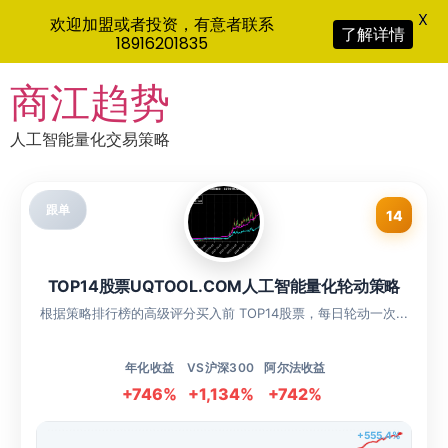
X
欢迎加盟或者投资，有意者联系
了解详情
18916201835
Skip
商江趋势
to
content
人工智能量化交易策略
跟单
14
TOP14股票UQTOOL.COM人工智能量化轮动策略
根据策略排行榜的高级评分买入前 TOP14股票，每日轮动一次...
年化收益
VS沪深300
阿尔法收益
+746%
+1,134%
+742%
+555.4%