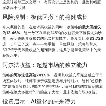
这意味着每三次交易中，有两次以上是盈利的，且盈利幅度
显著高于亏损。
风险控制：极低回撤下的稳健成长
令人瞩目的是，在追求高收益的同时，该策略的
最大回撤仅
为12.46%
。这一数字在年化745%的收益背景下显得尤为珍
贵，表明策略具备极强的风险控制能力。高夏普比率
33.726
进一步印证了这一点——每承担一单位风险，策略能带来
33.7倍于无风险收益的超额回报，这几乎是量化策略中的天
花板水平。
阿尔法收益：超越市场的独立能力
策略的
阿尔法值高达741.9%
，说明其收益几乎完全独立于市
场整体波动，纯粹来源于模型选股与择时能力。这种“超额收
益”是衡量策略经理能力的关键指标，而741.9%的数值意味着
策略在绝大多数时间内跑赢了大盘，且未依赖市场β收益。
投资启示：AI量化的未来潜力