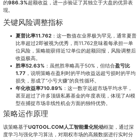
的
986.3%
超额收益，进一步验证了其独立于大盘的优异表
现。
关键风险调整指标
夏普比率11.762
：这一数值在业界极为罕见，通常夏普
比率超过2即被视为优秀，而11.762意味着每承担一单
位风险，策略能获得近12单位的超额回报，风险调整后
收益极高。
胜率52.63%
：虽然胜率略高于50%，但结合
盈亏比
1.77
，说明策略在盈利时的平均收益远超亏损时的平均
损失，形成了“小亏大赚”的良性循环。
年化收益率710.89%
：这一数字远超市场平均水平，
甚至超过了许多顶级私募基金的年度表现，体现了AI模
型在捕捉市场非线性机会方面的独特优势。
策略运作原理
该策略基于
UQTOOL.COM人工智能量化轮动
框架，通过深
度学习与强化学习算法，对期权市场的高频数据进行实时分