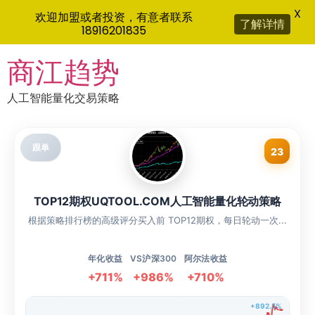
X
欢迎加盟或者投资，有意者联系
了解详情
18916201835
Skip
商江趋势
to
content
人工智能量化交易策略
跟单
23
TOP12期权UQTOOL.COM人工智能量化轮动策略
根据策略排行榜的高级评分买入前 TOP12期权，每日轮动一次...
年化收益
VS沪深300
阿尔法收益
+711%
+986%
+710%
+892.5%