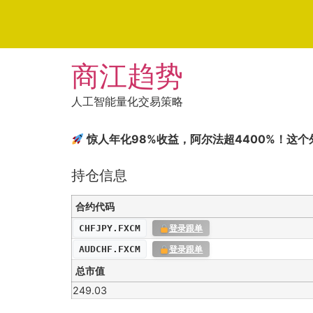
Skip
商江趋势
to
content
人工智能量化交易策略
惊人年化98%收益，阿尔法超4400%！这
持仓信息
合约代码
CHFJPY.FXCM
登录跟单
AUDCHF.FXCM
登录跟单
总市值
249.03