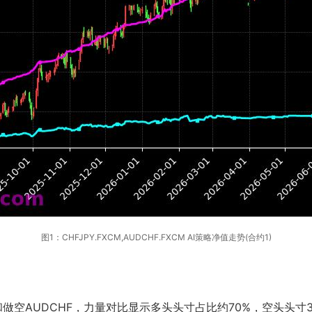
图1：CHFJPY.FXCM,AUDCHF.FXCM AI策略净值走势(合约1)
和做空AUDCHF，力量对比显示多头头寸占比约70%，空头头