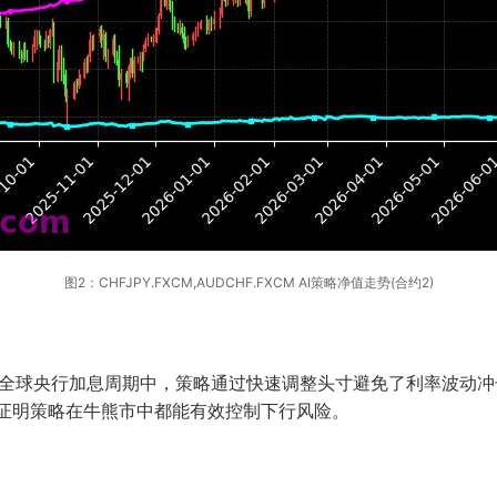
图2：CHFJPY.FXCM,AUDCHF.FXCM AI策略净值走势(合约2)
年全球央行加息周期中，策略通过快速调整头寸避免了利率波动冲
，证明策略在牛熊市中都能有效控制下行风险。