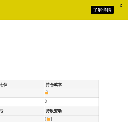
X
了解详情
仓位
持仓成本
0
亏
持股变动
[
]