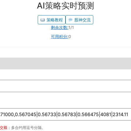
AI策略实时预测
策略教程
股神交流
剩余次数:
1/1
可用积分:
0
成交额
；多合约用逗号分隔。