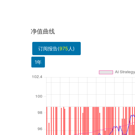
净值曲线
订阅报告(
975
人)
1年