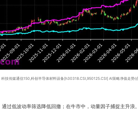
科技传媒通信150,科创半导体材料设备[h30318.CSI,950125.CSI] AI策略净值走势(
通过低波动率筛选降低回撤；在牛市中，动量因子捕捉主升浪。