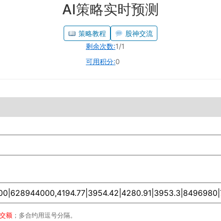
AI策略实时预测
策略教程
股神交流
剩余次数:
1/1
可用积分:
0
成交额
；多合约用逗号分隔。