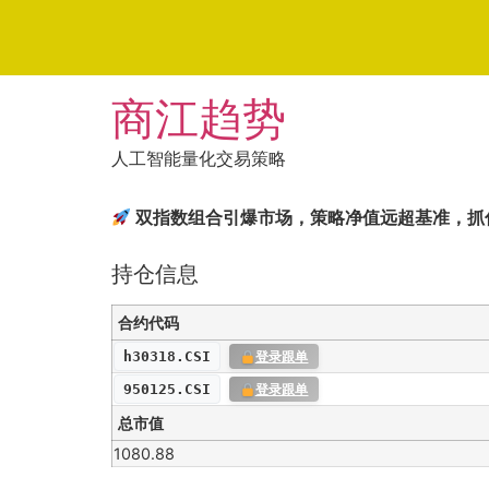
Skip
商江趋势
to
content
人工智能量化交易策略
双指数组合引爆市场，策略净值远超基准，抓
持仓信息
合约代码
h30318.CSI
登录跟单
950125.CSI
登录跟单
总市值
1080.88