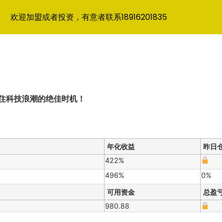
欢迎加盟或者投资，有意者联系18916201835
住科技浪潮的绝佳时机！
年化收益
昨日
422%
496%
0%
可用资金
总盈
980.88