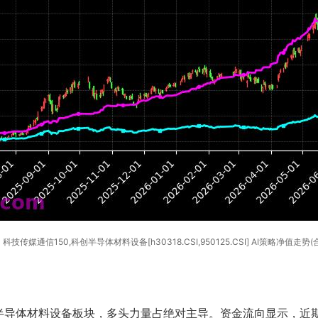
科技传媒通信150,科创半导体材料设备[h30318.CSI,950125.CSI] AI策略净值走势(
半导体材料设备板块，多头力量占绝对主导。资金流向显示，近