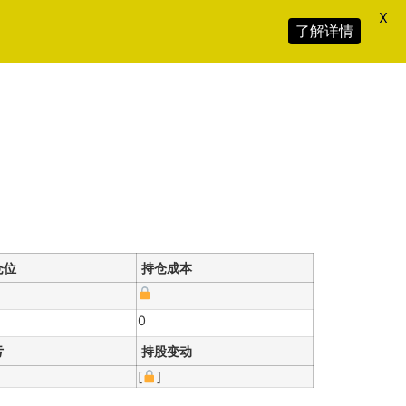
X
了解详情
仓位
持仓成本
0
亏
持股变动
[
]