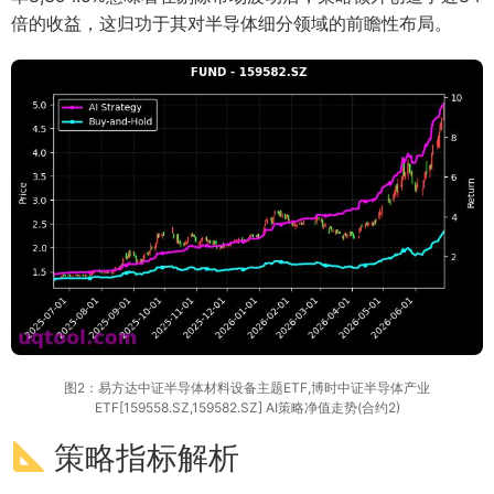
倍的收益，这归功于其对半导体细分领域的前瞻性布局。
图2：易方达中证半导体材料设备主题ETF,博时中证半导体产业
ETF[159558.SZ,159582.SZ] AI策略净值走势(合约2)
策略指标解析