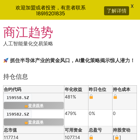
X
欢迎加盟或者投资，有意者联系
了解详情
18916201835
Skip
商江趋势
to
content
人工智能量化交易策略
抓住半导体产业的黄金风口，AI量化策略揭示惊人潜力！
持仓信息
合约代码
年化收益
昨日仓位
持仓成本
481%
159558.SZ
登录跟单
479%
0%
0
159582.SZ
登录跟单
总市值
可用资金
总盈亏
持股变动
1177.14
1077.14
[
]