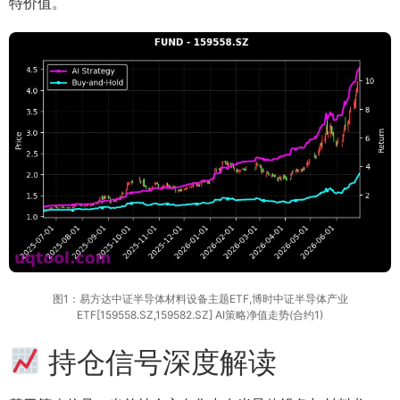
特价值。
图1：易方达中证半导体材料设备主题ETF,博时中证半导体产业
ETF[159558.SZ,159582.SZ] AI策略净值走势(合约1)
持仓信号深度解读