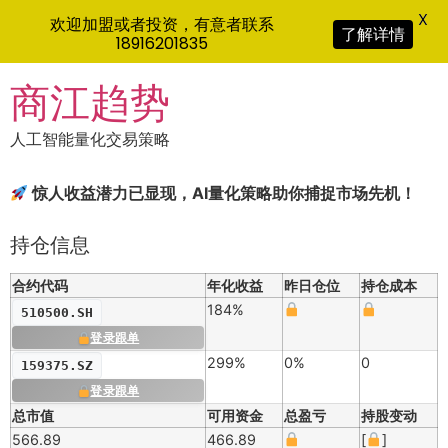
X
欢迎加盟或者投资，有意者联系
了解详情
18916201835
Skip
商江趋势
to
content
人工智能量化交易策略
惊人收益潜力已显现，AI量化策略助你捕捉市场先机！
持仓信息
合约代码
年化收益
昨日仓位
持仓成本
184%
510500.SH
登录跟单
299%
0%
0
159375.SZ
登录跟单
总市值
可用资金
总盈亏
持股变动
566.89
466.89
[
]