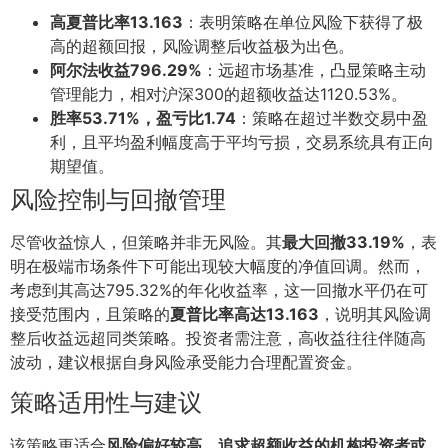
高夏普比率13.163
：表明策略在单位风险下获得了极
高的超额回报，风险调整后收益极为出色。
阿尔法收益796.29%
：远超市场基准，凸显策略主动
管理能力，相对沪深300的超额收益达1120.53%。
胜率53.71%，盈亏比1.74
：策略在超过半数交易中盈
利，且平均盈利幅度高于平均亏损，交易系统具有正向
期望值。
风险控制与回撤管理
尽管收益惊人，但策略并非无风险。其
最大回撤33.19%
，表
明在极端市场条件下可能出现较大幅度的净值回调。然而，
考虑到其高达795.32%的年化收益率，这一回撤水平仍在可
接受范围内，且策略的
夏普比率高达13.163
，说明其风险调
整后收益远超同类策略。投资者需注意，高收益往往伴随高
波动，建议根据自身风险承受能力合理配置资金。
策略适用性与建议
该策略更适合
风险偏好较高、追求超额收益的机构投资者或