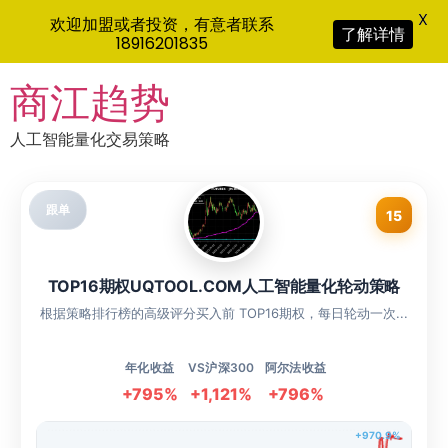
X
欢迎加盟或者投资，有意者联系
了解详情
18916201835
Skip
商江趋势
to
content
人工智能量化交易策略
跟单
15
TOP16期权UQTOOL.COM人工智能量化轮动策略
根据策略排行榜的高级评分买入前 TOP16期权，每日轮动一次...
年化收益
VS沪深300
阿尔法收益
+795%
+1,121%
+796%
+970.9%