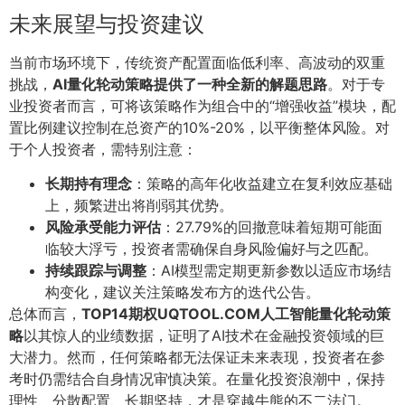
未来展望与投资建议
当前市场环境下，传统资产配置面临低利率、高波动的双重
挑战，
AI量化轮动策略提供了一种全新的解题思路
。对于专
业投资者而言，可将该策略作为组合中的“增强收益”模块，配
置比例建议控制在总资产的10%-20%，以平衡整体风险。对
于个人投资者，需特别注意：
长期持有理念
：策略的高年化收益建立在复利效应基础
上，频繁进出将削弱其优势。
风险承受能力评估
：27.79%的回撤意味着短期可能面
临较大浮亏，投资者需确保自身风险偏好与之匹配。
持续跟踪与调整
：AI模型需定期更新参数以适应市场结
构变化，建议关注策略发布方的迭代公告。
总体而言，
TOP14期权UQTOOL.COM人工智能量化轮动策
略
以其惊人的业绩数据，证明了AI技术在金融投资领域的巨
大潜力。然而，任何策略都无法保证未来表现，投资者在参
考时仍需结合自身情况审慎决策。在量化投资浪潮中，保持
理性、分散配置、长期坚持，才是穿越牛熊的不二法门。