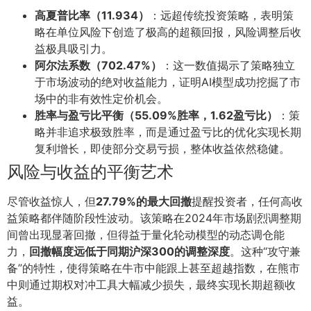
高夏普比率（11.934）
：远超传统投资策略，表明策
略在单位风险下创造了极高的超额回报，风险调整后收
益极具吸引力。
阿尔法系数（702.47%）
：这一数值揭示了策略独立
于市场波动的绝对收益能力，证明AI模型成功挖掘了市
场中的非有效性定价机会。
胜率与盈亏比平衡（55.09%胜率，1.62盈亏比）
：策
略并非追求极致胜率，而是通过盈亏比的优化实现长期
复利增长，即使部分交易亏损，整体收益依然稳健。
风险与收益的平衡艺术
尽管收益惊人，但
27.79%的最大回撤
提醒投资者，任何高收
益策略都伴随阶段性波动。该策略在2024年市场剧烈调整期
间曾出现显著回撤，但得益于量化轮动模型的动态调仓能
力，
回撤幅度远低于同期沪深300的调整深度
。这种“攻守兼
备”的特性，使得策略在牛市中能跟上甚至超越指数，在熊市
中则通过期权对冲工具大幅减少损失，最终实现长期超额收
益。