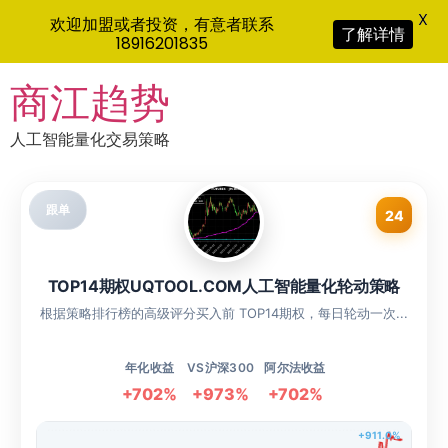
X
欢迎加盟或者投资，有意者联系
了解详情
18916201835
Skip
商江趋势
to
content
人工智能量化交易策略
跟单
24
TOP14期权UQTOOL.COM人工智能量化轮动策略
根据策略排行榜的高级评分买入前 TOP14期权，每日轮动一次...
年化收益
VS沪深300
阿尔法收益
+702%
+973%
+702%
+911.0%