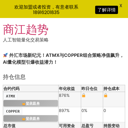
X
欢迎加盟或者投资，有意者联系
了解详情
18916201835
Skip
商江趋势
to
content
人工智能量化交易策略
外汇市场新纪元！ATMX与COPPER组合策略净值飙升，
AI量化模型引爆收益潜力！
持仓信息
合约代码
年化收益
昨日仓位
持仓成本
876%
ATMX
登录跟单
897%
0%
0
COPPER
登录跟单
总市值
可用资金
总盈亏
持股变动