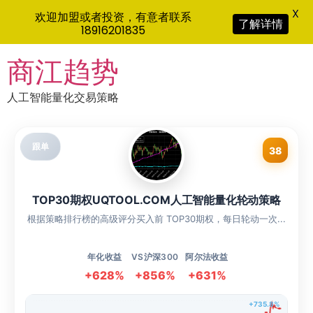
X
欢迎加盟或者投资，有意者联系
了解详情
18916201835
Skip
商江趋势
to
content
人工智能量化交易策略
跟单
38
TOP30期权UQTOOL.COM人工智能量化轮动策略
根据策略排行榜的高级评分买入前 TOP30期权，每日轮动一次...
年化收益
VS沪深300
阿尔法收益
+628%
+856%
+631%
+735.8%