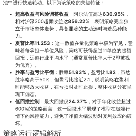
池中进行快速轮动。以下为该策略的关键特征：
超高收益与风险调整收益
：阿尔法值高达
630.95%
，
相对沪深300超额收益达
856.22%
，表明策略完全独
立于市场整体走势，具备显著的主动选时与选品种能
力。
夏普比率11.253
：这一数值在量化策略中极为罕见，意
味着每承担一单位风险，策略可获得超过11单位的超额
回报，远超行业平均水平（通常夏普比率大于2即被视
为优秀）。
胜率与盈亏比平衡
：胜率
51.93%
，盈亏比
1.82
，虽然
胜率略高于50%，但盈亏比接近2:1，说明策略在盈利
时能够放大收益，在亏损时及时止损，整体收益分布呈
现正偏态。
低回撤控制
：最大回撤仅
24.37%
，对于年化收益超过
600%的策略而言，这一回撤水平展现了模型在极端行
情下的风控能力，避免了净值大幅波动对复利效应的破
坏。
策略运行逻辑解析