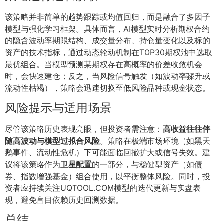
该策略并非简单的趋势跟踪或均值回归，而是融合了多因子
模型与强化学习框架。具体而言，AI模型实时分析期权合约
的隐含波动率期限结构、成交量分布、持仓量变化以及标的
资产的技术指标，通过动态轮动机制在TOP30期权池中选取
最优组合。当模型预测某期权存在高概率的价差收敛机会
时，会快速建仓；反之，当风险信号触发（如波动率骤升或
流动性枯竭），策略会迅速切换至低风险品种或现金状态。
风险提示与适用场景
尽管该策略历史表现亮眼，但投资者需注意：
高收益往往伴
随高波动与模型过拟合风险
。策略在极端市场环境（如黑天
鹅事件、流动性危机）下可能面临回撤扩大或信号失效。建
议将该策略作为
卫星配置
的一部分，与稳健型资产（如债
券、指数增强基金）组合使用，以平衡整体风险。同时，投
资者应持续关注UQTOOL.COM模型的迭代更新与实盘表
现，避免盲目依赖历史回测数据。
总结