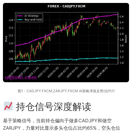
图1：CADJPY.FXCM,ZARJPY.FXCM AI策略净值走势(合约1)
持仓信号深度解读
基于策略信号，当前持仓偏向于做多CADJPY和做空
ZARJPY，力量对比显示多头仓位占比约65%，空头仓位