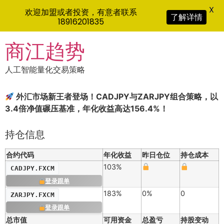
X
欢迎加盟或者投资，有意者联系
了解详情
18916201835
Skip
商江趋势
to
content
人工智能量化交易策略
外汇市场新王者登场！CADJPY与ZARJPY组合策略，以
3.4倍净值碾压基准，年化收益高达156.4%！
持仓信息
合约代码
年化收益
昨日仓位
持仓成本
103%
CADJPY.FXCM
登录跟单
183%
0%
0
ZARJPY.FXCM
登录跟单
总市值
可用资金
总盈亏
持股变动