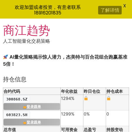
X
欢迎加盟或者投资，有意者联系
了解详情
18916201835
Skip
商江趋势
to
content
人工智能量化交易策略
AI量化策略揭示惊人潜力，杰美特与百合花组合跑赢基准
5倍！
持仓信息
合约代码
年化收益
昨日仓位
持仓成本
1294%
300868.SZ
登录跟单
1299%
0%
0
603823.SH
登录跟单
总市值
可用资金
总盈亏
持股变动