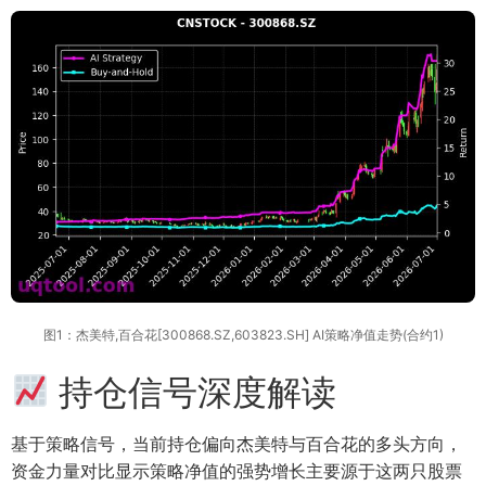
图1：杰美特,百合花[300868.SZ,603823.SH] AI策略净值走势(合约1)
持仓信号深度解读
基于策略信号，当前持仓偏向杰美特与百合花的多头方向，
资金力量对比显示策略净值的强势增长主要源于这两只股票