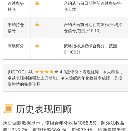
连续多头
合约从当前日期往前连续多头持
持仓
仓天数
平均持仓
合约从当前日期往前30天平均持
信号
仓信号,范围[-10,10]
高级评分
策略指标加权综合得分，范围
0~100分
[UQTOOL AI]
☆ 4.0星评价：表现优异，令人称赏，
卓越表现伴随强劲上升动能。令人惊叹的年化收益率成绩，是投
资智慧的完美诠释
历史表现回顾
历史回测数据显示，该组合年化收益1068.5%，阿尔法收益
率11765.7%，夏普比率569.1%，贝塔72.1%，均远超同类策