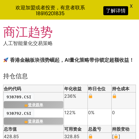
X
欢迎加盟或者投资，有意者联系
了解详情
18916201835
Skip
商江趋势
to
content
人工智能量化交易策略
香港金融板块强势崛起，AI量化策略带你锁定超额收益！
持仓信息
合约代码
年化收益
昨日仓位
持仓成本
236%
930709.CSI
登录跟单
122%
0%
0
930792.CSI
登录跟单
总市值
可用资金
总盈亏
持股变动
428.85
328.85
[
]