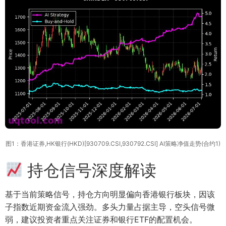
图1：香港证券,HK银行(HKD)[930709.CSI,930792.CSI] AI策略净值走势(合约1)
持仓信号深度解读
基于当前策略信号，持仓方向明显偏向香港银行板块，因该
子指数近期资金流入强劲。多头力量占据主导，空头信号微
弱，建议投资者重点关注证券和银行ETF的配置机会。