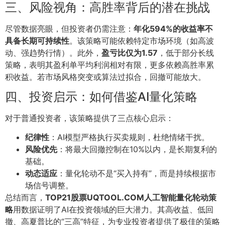
三、风险视角：高胜率背后的潜在挑战
尽管数据亮眼，但投资者仍需注意：
年化594%的收益率不
具备长期可持续性
。该策略可能依赖特定市场环境（如高波
动、强趋势行情）。此外，
盈亏比仅为1.57
，低于部分长线
策略，表明其盈利单平均利润相对有限，更多依赖高胜率累
积收益。若市场风格突变或算法过拟合，回撤可能放大。
四、投资启示：如何借鉴AI量化策略
对于普通投资者，该策略提供了三点核心启示：
纪律性
：AI模型严格执行买卖规则，杜绝情绪干扰。
风险优先
：将最大回撤控制在10%以内，是长期复利的
基础。
动态适应
：量化轮动不是“买入持有”，而是持续根据市
场信号调整。
总结而言，
TOP21股票UQTOOL.COM人工智能量化轮动策
略
用数据证明了AI在投资领域的巨大潜力。其高收益、低回
撤、高夏普比的“三高”特征，为专业投资者提供了极佳的策略