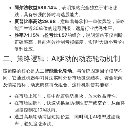
阿尔法收益589.14%
，表明策略完全独立于市场涨
跌，具备极强的择时与选股能力。
夏普比率高达29.98
，意味着每承担一单位风险，策略
能产生近30单位的超额回报，远超行业优秀水平。
胜率74.15%
与
盈亏比1.57
的组合，说明策略不仅判断
正确率高，且能有效控制亏损幅度，实现“大赚小亏”的
复利效应。
二、策略逻辑：AI驱动的动态轮动机制
该策略的核心是
人工智能量化轮动
。与传统固定因子模型不
同，它通过机器学习算法实时分析市场微观结构、资金流向
及情绪指标，动态调整持仓组合。这种机制使其能够：
在市场上涨时，集中配置强势板块，放大收益弹性。
在市场回调时，快速切换至防御性资产或空仓，从而将
回撤控制在10%以内。
通过高频轮动捕捉短期价差，同时利用AI模型过滤噪
声，避免追涨杀跌。