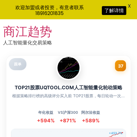
X
欢迎加盟或者投资，有意者联系
了解详情
18916201835
Skip
商江趋势
to
content
人工智能量化交易策略
跟单
37
TOP21股票UQTOOL.COM人工智能量化轮动策略
根据策略排行榜的高级评分买入前 TOP21股票，每日轮动一次...
年化收益
VS沪深300
阿尔法收益
+594%
+871%
+589%
+453.7%