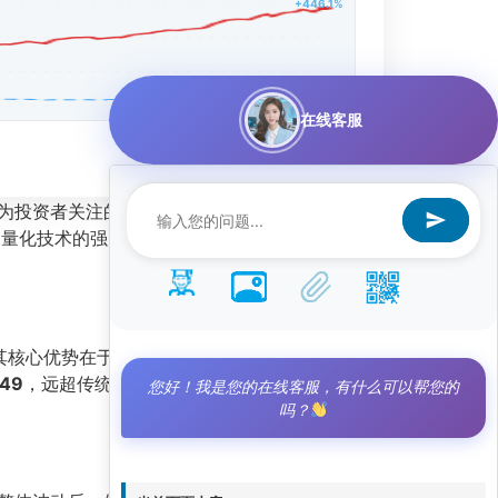
+446.1%
在线客服
为投资者关注的焦点。根据最新数据，该策略自
I量化技术的强大潜力，也为投资者提供了全新的
其核心优势在于
高胜率（74.06%）
和
合理的盈亏
49
，远超传统投资组合，这意味着单位风险带来
您好！我是您的在线客服，有什么可以帮您的
吗？