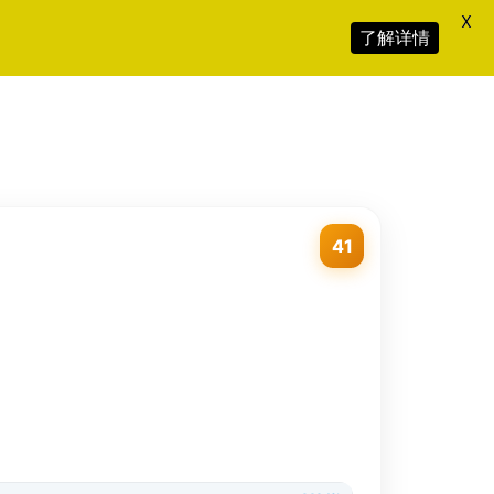
X
了解详情
41