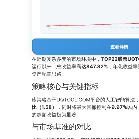
查看详情
在近期复杂多变的市场环境中，
TOP22股票UQ
运行以来，总收益率高达
847.32%
，年化收益率
资产配置思路。
策略核心与关键指标
该策略基于UQTOOL.COM平台的人工智能算
比（1.58）
，同时将最大回撤控制在
9.97%
以内
的超额收益极为显著。
与市场基准的对比