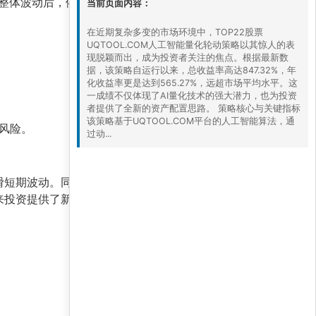
整体波动后，依然拥有强大的主动管理能力。这
当前页面内容：
在近期复杂多变的市场环境中，TOP22股票
UQTOOL.COM人工智能量化轮动策略以其惊人的表
现脱颖而出，成为投资者关注的焦点。根据最新数
据，该策略自运行以来，总收益率高达847.32%，年
化收益率更是达到565.27%，远超市场平均水平。这
一成绩不仅体现了AI量化技术的强大潜力，也为投资
者提供了全新的资产配置思路。 策略核心与关键指标
该策略基于UQTOOL.COM平台的人工智能算法，通
风险。
过动...
期波动。同时，需定期关注UQTOOL.COM平
来投资提供了新范式。