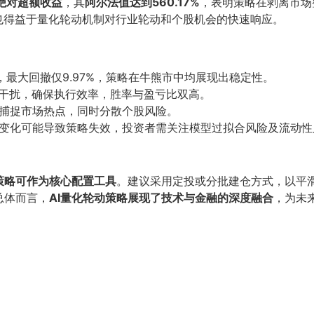
的绝对超额收益
，其
阿尔法值达到560.17%
，表明策略在剥离市场
也得益于量化轮动机制对行业轮动和个股机会的快速响应。
，最大回撤仅9.97%，策略在牛熊市中均展现出稳定性。
绪干扰，确保执行效率，胜率与盈亏比双高。
捕捉市场热点，同时分散个股风险。
变化可能导致策略失效，投资者需关注模型过拟合风险及流动性
策略可作为核心配置工具
。建议采用定投或分批建仓方式，以平滑短
总体而言，
AI量化轮动策略展现了技术与金融的深度融合
，为未