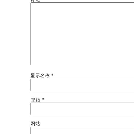
显示名称
*
邮箱
*
网站