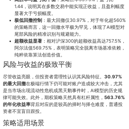
1.44，说明其在多数交易中能实现正收益，且盈利幅度
显著大于亏损幅度。
极低回撤控制
：最大回撤仅30.97%，对于年化超560%
的策略而言，这一回撤水平极为罕见，体现了AI模型对
尾部风险的精准识别与规避能力。
超额收益显著
：相对沪深300的超额收益高达757.5%，
阿尔法值569.75%，表明策略完全脱离市场基准依赖，
纯粹依靠算法创造价值。
风险与收益的极致平衡
尽管收益亮眼，但投资者需理性认识其风险特征。
30.97%
的最大回撤
在极端行情下仍可能对账户造成较大冲击，尤其
是当市场出现流动性危机或黑天鹅事件时，AI模型的历史规
律可能失效。此外，期权策略天然具有杠杆属性，
563.76%
的年化收益率
背后对应的是较高的择时与择仓难度，普通投
资者不宜盲目跟投。
策略适用场景