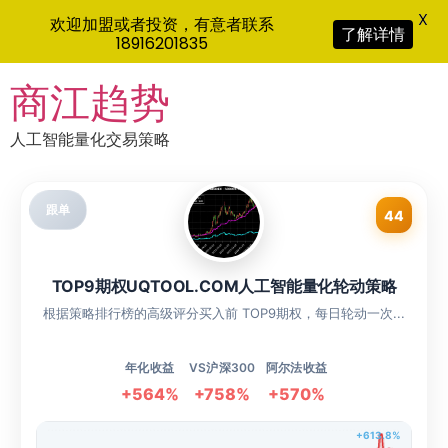
X
欢迎加盟或者投资，有意者联系
了解详情
18916201835
Skip
商江趋势
to
content
人工智能量化交易策略
跟单
44
TOP9期权UQTOOL.COM人工智能量化轮动策略
根据策略排行榜的高级评分买入前 TOP9期权，每日轮动一次...
年化收益
VS沪深300
阿尔法收益
+564%
+758%
+570%
+613.8%