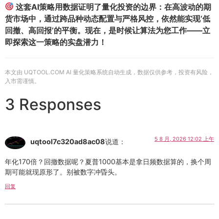
这套AI策略用数据证明了量化投资的边界：在高波动的期
货市场中，通过跨品种动态配置与严格风控，依然能实现‘低
回撤、高回报’的平衡。现在，是时候让算法为您工作——立
即探索这一策略的实盘潜力！
本文由 UQTOOL.COM AI 量化策略系统自动生成，数据仅供参考，投资有风险，
入市需谨慎。
3 Responses
5 8 月, 2026 12:02 上午
uqtool7c320ad8ac08
说道：
年化170倍？回撤数据呢？夏普1000基本是拿日频数据算的，换个周
期可能就现原形了。别被数字冲昏头。
回复