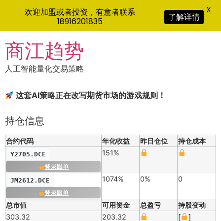
X
欢迎加盟或者投资，有意者联系
了解详情
18916201835
Skip
商江趋势
to
content
人工智能量化交易策略
这套AI策略正在改写期货市场的游戏规则！
持仓信息
合约代码
年化收益
昨日仓位
持仓成本
151%
Y2705.DCE
登录跟单
1074%
0%
0
JM2612.DCE
登录跟单
总市值
可用资金
总盈亏
持股变动
303.32
203.32
[
]