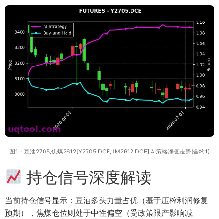
图1：豆油2705,焦煤2612[Y2705.DCE,JM2612.DCE] AI策略净值走势(合约1)
持仓信号深度解读
当前持仓信号显示：豆油多头力量占优（基于压榨利润修复
预期），焦煤仓位则处于中性偏空（受政策限产影响减