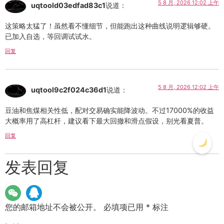
5 8 月, 2026 12:02 上午
uqtoold03edfad83c1
说道：
这策略太猛了！虽然看不懂细节，但能跑出这种曲线说明逻辑够硬。
已加入自选，等回调试试水。
回复
5 8 月, 2026 12:02 上午
uqtool9c2f024c36d1
说道：
豆油和焦煤相关性低，配对交易确实能降波动。不过17000%的收益
大概率用了高杠杆，建议看下最大回撤和滑点假设，别光看夏普。
回复
发表回复
您的邮箱地址不会被公开。
必填项已用
*
标注