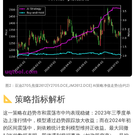
图2：豆油2705,焦煤2612[Y2705.DCE,JM2612.DCE] AI策略净值走势(合约2)
策略指标解析
这一策略在趋势市和震荡市中均表现稳健：2023年三季度单
边上涨行情中，模型通过趋势跟踪放大收益；而在2024年初
的区间震荡中，则依赖统计套利模型维持正收益。最大回撤